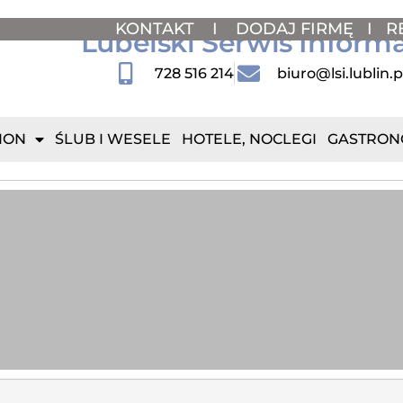
KONTAKT
I
DODAJ FIRMĘ
I
R
Lubelski Serwis Inform
728 516 214
biuro@lsi.lublin.p
ION
ŚLUB I WESELE
HOTELE, NOCLEGI
GASTRON