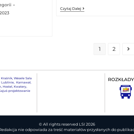
egorii
Czytaj Dalej
 2023
1
2
,
Kraśnik
,
Wesele Sala
ROZKŁADY
 Lublinie
,
Karnawał
,
m
,
Hostel, Kwatery
,
ajuś-projektowanie
© All rights reserved LSI 2026
 Redakcja nie odpowiada za treść materiałów przysłanych do publikacj