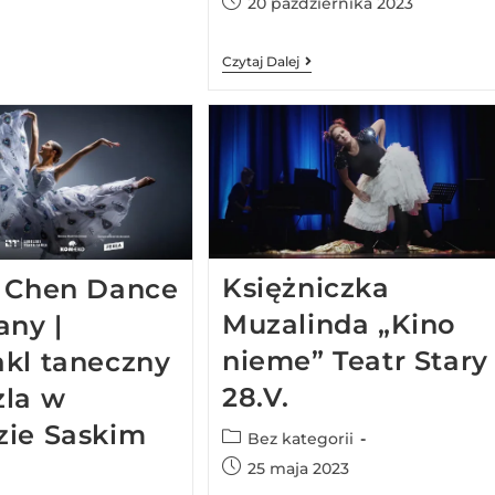
20 października 2023
Czytaj Dalej
Księżniczka
i Chen Dance
Muzalinda „Kino
ny |
nieme” Teatr Stary
akl taneczny
28.V.
zla w
zie Saskim
Bez kategorii
25 maja 2023