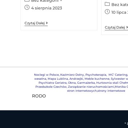
Bez kategorii
Bez kat
4 sierpnia 2023
10 lipca
Czytaj Dalej
Czytaj Dalej
Noclegi w Polsce
,
Kazimierz Dolny
,
Psychoterapia
,
MC’ Catering
weselna
,
Mapa Lublina
,
Andrzejki
,
Meble kuchenne
,
Sylwester w
Psychiatra Geriatra
,
Okna
,
Garmażerka
,
Hurtownia stali Cheł
Przedszkole Czechów
,
Zarządzanie nieruchomościami,
Monika G
stron internetowych,strony internetowe
RODO
*