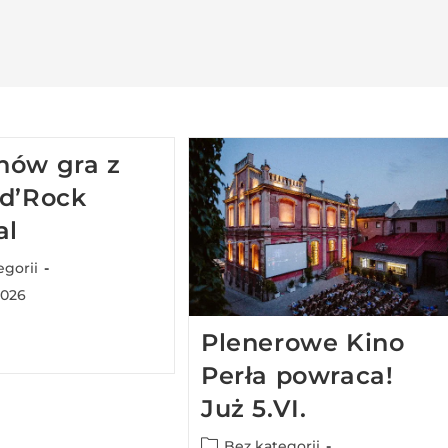
nów gra z
nd’Rock
al
egorii
2026
Plenerowe Kino
Perła powraca!
Już 5.VI.
Bez kategorii