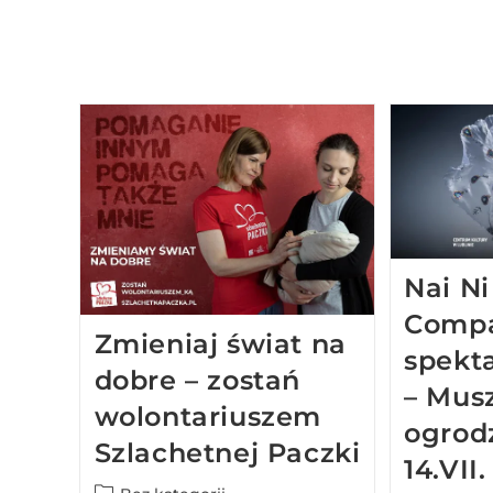
Nai N
Compa
Zmieniaj świat na
spekt
dobre – zostań
– Mus
wolontariuszem
ogrod
Szlachetnej Paczki
14.VII.