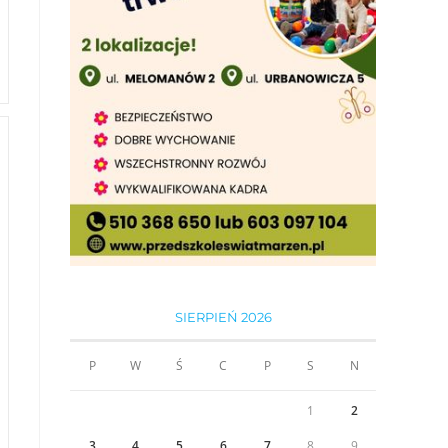
SIERPIEŃ 2026
P
W
Ś
C
P
S
N
1
2
3
4
5
6
7
8
9