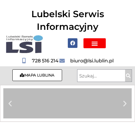
do
treści
Lubelski Serwis
Informacyjny
Poznaj Lublin i region
728 516 214
biuro@lsi.lublin.pl
MAPA LUBLINA