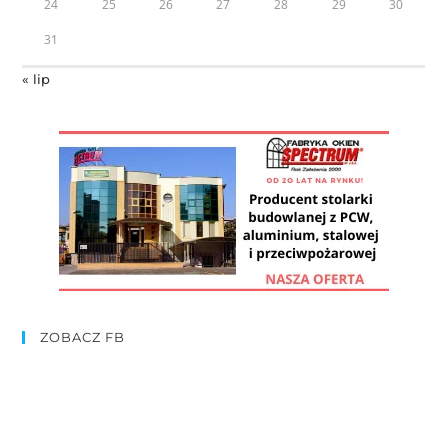
24
25
26
27
28
29
30
31
« lip
ZOBACZ FB