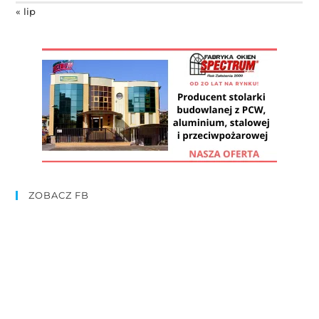
« lip
ZOBACZ FB