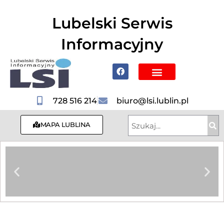
do
treści
Lubelski Serwis
Informacyjny
Poznaj Lublin i region
728 516 214
biuro@lsi.lublin.pl
MAPA LUBLINA