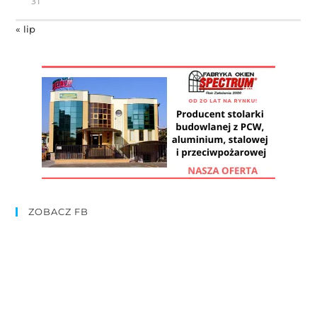
31
« lip
ZOBACZ FB