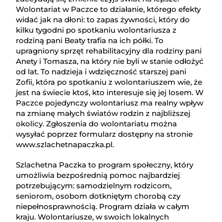
Wolontariat w Paczce to działanie, którego efekty
widać jak na dłoni: to zapas żywności, który do
kilku tygodni po spotkaniu wolontariusza z
rodziną pani Beaty trafia na ich półki. To
upragniony sprzęt rehabilitacyjny dla rodziny pani
Anety i Tomasza, na który nie byli w stanie odłożyć
od lat. To nadzieja i wdzięczność starszej pani
Zofii, która po spotkaniu z wolontariuszem wie, że
jest na świecie ktoś, kto interesuje się jej losem. W
Paczce pojedynczy wolontariusz ma realny wpływ
na zmianę małych światów rodzin z najbliższej
okolicy. Zgłoszenia do wolontariatu można
wysyłać poprzez formularz dostępny na stronie
www.szlachetnapaczka.pl.
Szlachetna Paczka to program społeczny, który
umożliwia bezpośrednią pomoc najbardziej
potrzebującym: samodzielnym rodzicom,
seniorom, osobom dotkniętym chorobą czy
niepełnosprawnością. Program działa w całym
kraju. Wolontariusze, w swoich lokalnych