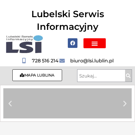
do
treści
Lubelski Serwis
Informacyjny
Poznaj Lublin i region
728 516 214
biuro@lsi.lublin.pl
MAPA LUBLINA