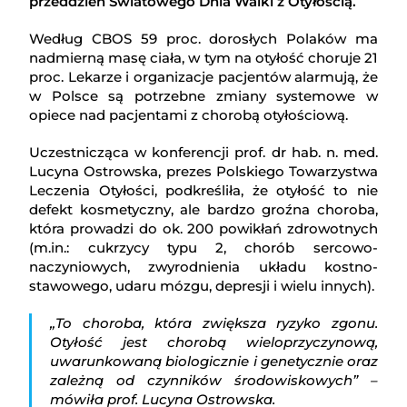
przeddzień Światowego Dnia Walki z Otyłością.
Według CBOS 59 proc. dorosłych Polaków ma
nadmierną masę ciała, w tym na otyłość choruje 21
proc. Lekarze i organizacje pacjentów alarmują, że
w Polsce są potrzebne zmiany systemowe w
opiece nad pacjentami z chorobą otyłościową.
Uczestnicząca w konferencji prof. dr hab. n. med.
Lucyna Ostrowska, prezes Polskiego Towarzystwa
Leczenia Otyłości, podkreśliła, że otyłość to nie
defekt kosmetyczny, ale bardzo groźna choroba,
która prowadzi do ok. 200 powikłań zdrowotnych
(m.in.: cukrzycy typu 2, chorób sercowo-
naczyniowych, zwyrodnienia układu kostno-
stawowego, udaru mózgu, depresji i wielu innych).
„To choroba, która zwiększa ryzyko zgonu.
Otyłość jest chorobą wieloprzyczynową,
uwarunkowaną biologicznie i genetycznie oraz
zależną od czynników środowiskowych” –
mówiła prof. Lucyna Ostrowska.