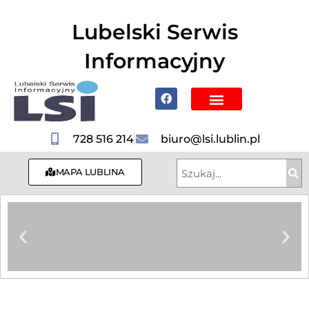
do
treści
Lubelski Serwis
Informacyjny
Poznaj Lublin i region
728 516 214
biuro@lsi.lublin.pl
MAPA LUBLINA