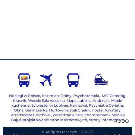
Noclegi w Polsce
,
Kazimierz Dolny
,
Psychoterapia
,
MC’ Catering
,
Kraśnik
,
Wesele Sala weselna
,
Mapa Lublina
,
Andrzejki
,
Meble
kuchenne
,
Sylwester w Lublinie
,
Karnawał
,
Psychiatra Geriatra
,
Okna
,
Garmażerka
,
Hurtownia stali Chełm
,
Hostel, Kwatery
,
Przedszkole Czechów
,
Zarządzanie nieruchomościami,
Monika
Gajuś-projektowanie stron internetowych, strony internetowe
RODO
© All rights reserved LSI 2026