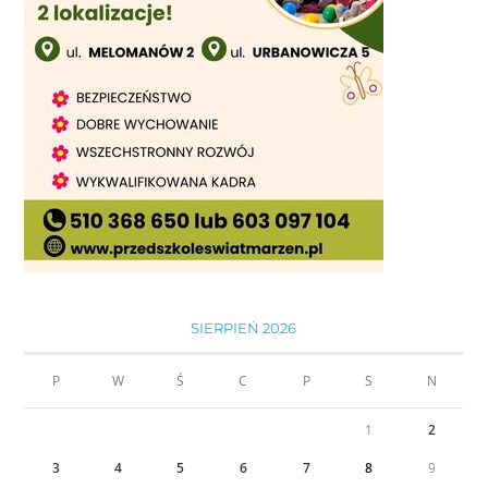
SIERPIEŃ 2026
P
W
Ś
C
P
S
N
1
2
3
4
5
6
7
8
9