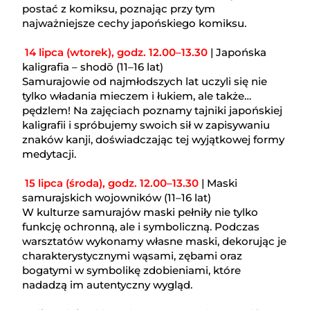
postać z komiksu, poznając przy tym
najważniejsze cechy japońskiego komiksu.
14 lipca (wtorek), godz. 12.00–13.30
| Japońska
kaligrafia – shodō (11–16 lat)
Samurajowie od najmłodszych lat uczyli się nie
tylko władania mieczem i łukiem, ale także…
pędzlem! Na zajęciach poznamy tajniki japońskiej
kaligrafii i spróbujemy swoich sił w zapisywaniu
znaków kanji, doświadczając tej wyjątkowej formy
medytacji.
15 lipca (środa), godz. 12.00–13.30
| Maski
samurajskich wojowników (11–16 lat)
W kulturze samurajów maski pełniły nie tylko
funkcję ochronną, ale i symboliczną. Podczas
warsztatów wykonamy własne maski, dekorując je
charakterystycznymi wąsami, zębami oraz
bogatymi w symbolikę zdobieniami, które
nadadzą im autentyczny wygląd.