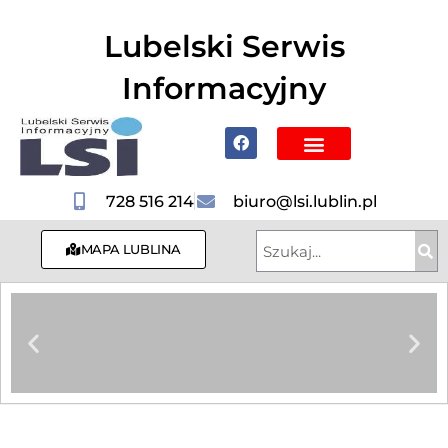
do
treści
Lubelski Serwis
Informacyjny
Poznaj Lublin i region
728 516 214
biuro@lsi.lublin.pl
MAPA LUBLINA