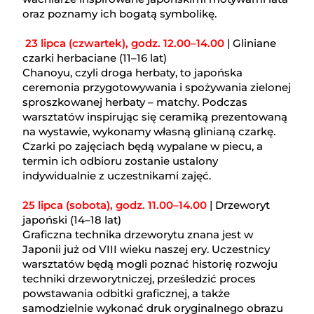
oraz poznamy ich bogatą symbolikę.
23 lipca (czwartek), godz. 12.00–14.00
| Gliniane
czarki herbaciane (11–16 lat)
Chanoyu, czyli droga herbaty, to japońska
ceremonia przygotowywania i spożywania zielonej
sproszkowanej herbaty – matchy. Podczas
warsztatów inspirując się ceramiką prezentowaną
na wystawie, wykonamy własną glinianą czarkę.
Czarki po zajęciach będą wypalane w piecu, a
termin ich odbioru zostanie ustalony
indywidualnie z uczestnikami zajęć.
25 lipca (sobota), godz. 11.00–14.00
| Drzeworyt
japoński (14–18 lat)
Graficzna technika drzeworytu znana jest w
Japonii już od VIII wieku naszej ery. Uczestnicy
warsztatów będą mogli poznać historię rozwoju
techniki drzeworytniczej, prześledzić proces
powstawania odbitki graficznej, a także
samodzielnie wykonać druk oryginalnego obrazu