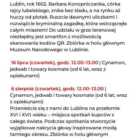
Lublin, rok 1602. Barbara Konopniczanka, córka
rajcy lubelskiego, znika bez śladu, a na rynku aż
huczy od plotek. Ruszcie dawnymi uliczkami i
rozwiążcie kryminalną zagadkę, która wstrząsnęła
całym miastem! Do udziału w grze terenowej
niezbędny jest smartfon z możliwością
skanowania kodów QR. Zbiórka w holu głównym
Muzeum Narodowego w Lublinie.
16 lipca (czwartek), godz. 12.00–13.00
| Cynamon,
jedwab i towary kosmate (od 6 lat, wraz z
opiekunami)
6 sierpnia (czwartek), godz. 12.00–13.00
|
Cynamon, jedwab i towary kosmate (od 6 lat, wraz
z opiekunami)
Przenieście się z nami do Lublina na przełomie
XVI i XVII wieku – miejsca spotkań kupców z
całego świata. Podczas spotkania stworzycie
wyjątkowe nakrycia głowy inspirowane modą
tamtego okresu. Zbiórka w holu głównym