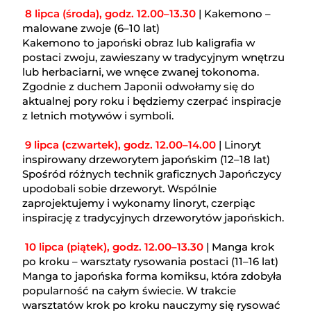
8 lipca (środa), godz. 12.00–13.30
| Kakemono –
malowane zwoje (6–10 lat)
Kakemono to japoński obraz lub kaligrafia w
postaci zwoju, zawieszany w tradycyjnym wnętrzu
lub herbaciarni, we wnęce zwanej tokonoma.
Zgodnie z duchem Japonii odwołamy się do
aktualnej pory roku i będziemy czerpać inspiracje
z letnich motywów i symboli.
9 lipca (czwartek), godz. 12.00–14.00
| Linoryt
inspirowany drzeworytem japońskim (12–18 lat)
Spośród różnych technik graficznych Japończycy
upodobali sobie drzeworyt. Wspólnie
zaprojektujemy i wykonamy linoryt, czerpiąc
inspirację z tradycyjnych drzeworytów japońskich.
10 lipca (piątek), godz. 12.00–13.30
| Manga krok
po kroku – warsztaty rysowania postaci (11–16 lat)
Manga to japońska forma komiksu, która zdobyła
popularność na całym świecie. W trakcie
warsztatów krok po kroku nauczymy się rysować