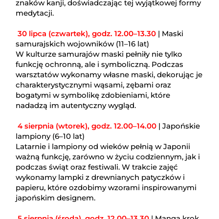
znaków kanji, doświadczając tej wyjątkowej formy
medytacji.
30 lipca (czwartek), godz. 12.00–13.30
| Maski
samurajskich wojowników (11–16 lat)
W kulturze samurajów maski pełniły nie tylko
funkcję ochronną, ale i symboliczną. Podczas
warsztatów wykonamy własne maski, dekorując je
charakterystycznymi wąsami, zębami oraz
bogatymi w symbolikę zdobieniami, które
nadadzą im autentyczny wygląd.
4 sierpnia (wtorek), godz. 12.00–14.00
| Japońskie
lampiony (6–10 lat)
Latarnie i lampiony od wieków pełnią w Japonii
ważną funkcję, zarówno w życiu codziennym, jak i
podczas świąt oraz festiwali. W trakcie zajęć
wykonamy lampki z drewnianych patyczków i
papieru, które ozdobimy wzorami inspirowanymi
japońskim designem.
5 sierpnia (środa), godz. 12.00–13.30
| Manga krok