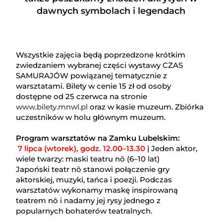
dawnych symbolach i legendach
Wszystkie zajęcia będą poprzedzone krótkim
zwiedzaniem wybranej części wystawy CZAS
SAMURAJÓW powiązanej tematycznie z
warsztatami. Bilety w cenie 15 zł od osoby
dostępne od 25 czerwca na stronie
www.bilety.mnwl.pl
oraz w kasie muzeum. Zbiórka
uczestników w holu głównym muzeum.
Program warsztatów na Zamku Lubelskim:
7 lipca (wtorek), godz. 12.00–13.30
| Jeden aktor,
wiele twarzy: maski teatru nō (6–10 lat)
Japoński teatr nō stanowi połączenie gry
aktorskiej, muzyki, tańca i poezji. Podczas
warsztatów wykonamy maskę inspirowaną
teatrem nō i nadamy jej rysy jednego z
popularnych bohaterów teatralnych.