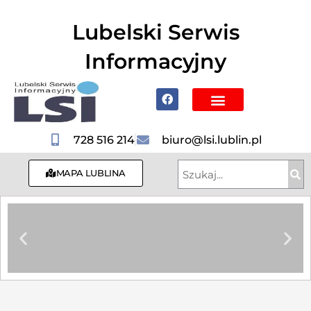
do
treści
Lubelski Serwis
Informacyjny
Poznaj Lublin i region
728 516 214
biuro@lsi.lublin.pl
MAPA LUBLINA