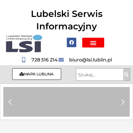
do
treści
Lubelski Serwis
Informacyjny
Poznaj Lublin i region
728 516 214
biuro@lsi.lublin.pl
MAPA LUBLINA