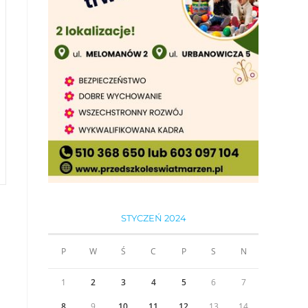
STYCZEŃ 2024
P
W
Ś
C
P
S
N
1
2
3
4
5
6
7
8
9
10
11
12
13
14