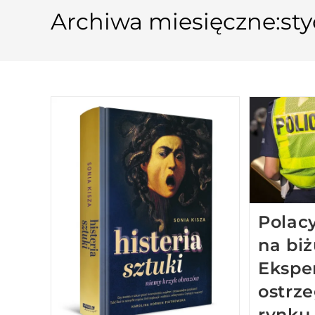
Archiwa miesięczne:st
Polacy
na biż
Ekspe
ostrze
rynku 