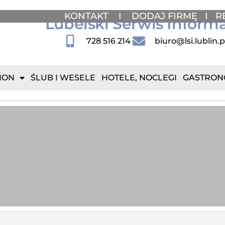
KONTAKT
I
DODAJ FIRMĘ
I
R
Lubelski Serwis Inform
728 516 214
biuro@lsi.lublin.p
ION
ŚLUB I WESELE
HOTELE, NOCLEGI
GASTRON