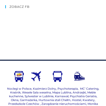
ZOBACZ FB
Noclegi w Polsce
,
Kazimierz Dolny
,
Psychoterapia
,
MC’ Catering
,
Kraśnik
,
Wesele Sala weselna
,
Mapa Lublina
,
Andrzejki
,
Meble
kuchenne
,
Sylwester w Lublinie
,
Karnawał
,
Psychiatra Geriatra
,
Okna
,
Garmażerka
,
Hurtownia stali Chełm
,
Hostel, Kwatery
,
Przedszkole Czechów
,
Zarządzanie nieruchomościami,
Monika