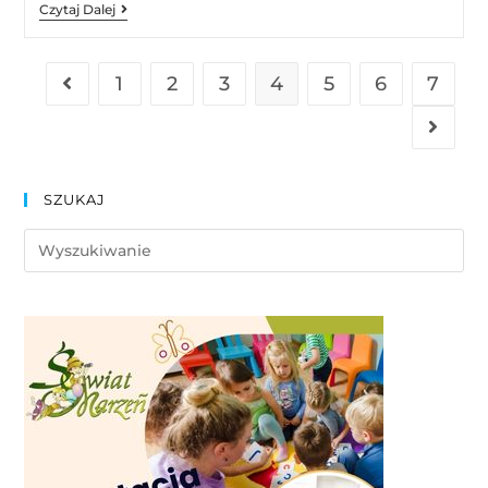
Czytaj Dalej
1
2
3
4
5
6
7
SZUKAJ