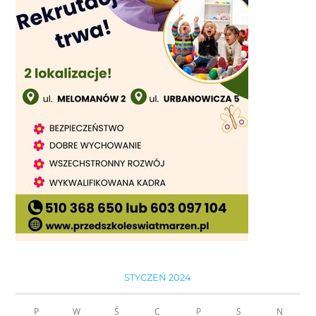
STYCZEŃ 2024
P
W
Ś
C
P
S
N