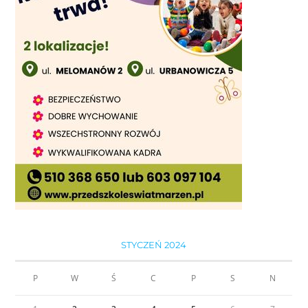
STYCZEŃ 2024
P
W
Ś
C
P
S
N