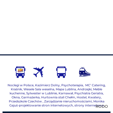
Noclegi w Polsce
,
Kazimierz Dolny
,
Psychoterapia
,
MC’ Catering
,
Kraśnik
,
Wesele Sala weselna
,
Mapa Lublina
,
Andrzejki
,
Meble
kuchenne
,
Sylwester w Lublinie
,
Karnawał
,
Psychiatra Geriatra
,
Okna
,
Garmażerka
,
Hurtownia stali Chełm
,
Hostel, Kwatery
,
Przedszkole Czechów
,
Zarządzanie nieruchomościami,
Monika
Gajuś-projektowanie stron internetowych, strony internetowe
RODO