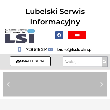
do
treści
Lubelski Serwis
Informacyjny
Poznaj Lublin i region
728 516 214
biuro@lsi.lublin.pl
MAPA LUBLINA