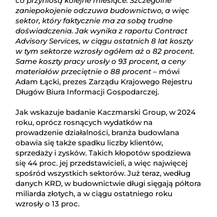
co przyniosą kolejne miesiące. Szczególne
zaniepokojenie odczuwa budownictwo, a więc
sektor, który faktycznie ma za sobą trudne
doświadczenia. Jak wynika z raportu Contract
Advisory Services, w ciągu ostatnich 8 lat koszty
w tym sektorze wzrosły ogółem aż o 82 procent.
Same koszty pracy urosły o 93 procent, a ceny
materiałów przeciętnie o 88 procent
– mówi
Adam Łącki, prezes Zarządu Krajowego Rejestru
Długów Biura Informacji Gospodarczej.
Jak wskazuje badanie Kaczmarski Group, w 2024
roku, oprócz rosnących wydatków na
prowadzenie działalności, branża budowlana
obawia się także spadku liczby klientów,
sprzedaży i zysków. Takich kłopotów spodziewa
się 44 proc. jej przedstawicieli, a więc najwięcej
spośród wszystkich sektorów. Już teraz, według
danych KRD, w budownictwie długi sięgają półtora
miliarda złotych, a w ciągu ostatniego roku
wzrosły o 13 proc.