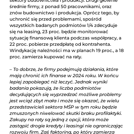
sektory budownictwa i produkcji. Drugi głównie
średnie firmy, z ponad 50 pracownikami, oraz
znów budownictwo i produkcja. Oprócz tego, by
uchronić się przed problemami, spośród
wszystkich badanych podmiotów 1/4 zdecyduje
się na leasing, 23 proc. będzie monitorować
sytuację finansową klienta podczas współpracy, a
22 proc. pobierze przedpłatę od kontrahenta.
Windykację należności ma w planach 19 proc., a 18
proc. zamierza kupować na raty.
–
To dobrze, że firmy podejmują działania, które
mają chronić ich finanse w 2024 roku. W końcu
lepiej zapobiegać niż leczyć. Jednak wyniki
badania pokazują, że liczba podmiotów
decydujących się wyprzedzać możliwe problemy
jest wciąż zbyt mała i może się okazać, że wielu
przedstawicieli sektora MŚP w tym roku będzie
zmuszonych niwelować skutki braku profilaktyki.
Zakupy na raty są jedną z opcji, która może
zastąpić drogie kredyty i leasingi nie ograniczając
rozwoju firm. Zaś faktoring, po który zamierza