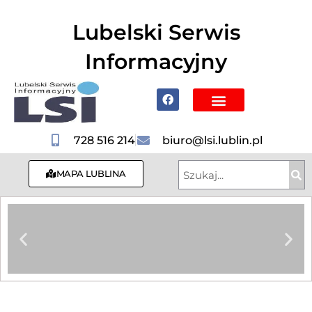
do
treści
Lubelski Serwis
Informacyjny
Poznaj Lublin i region
728 516 214
biuro@lsi.lublin.pl
MAPA LUBLINA