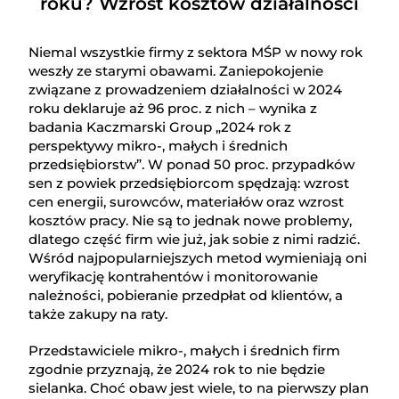
roku? Wzrost kosztów działalności
Niemal wszystkie firmy z sektora MŚP w nowy rok
weszły ze starymi obawami. Zaniepokojenie
związane z prowadzeniem działalności w 2024
roku deklaruje aż 96 proc. z nich – wynika z
badania Kaczmarski Group „2024 rok z
perspektywy mikro-, małych i średnich
przedsiębiorstw”. W ponad 50 proc. przypadków
sen z powiek przedsiębiorcom spędzają: wzrost
cen energii, surowców, materiałów oraz wzrost
kosztów pracy. Nie są to jednak nowe problemy,
dlatego część firm wie już, jak sobie z nimi radzić.
Wśród najpopularniejszych metod wymieniają oni
weryfikację kontrahentów i monitorowanie
należności, pobieranie przedpłat od klientów, a
także zakupy na raty.
Przedstawiciele mikro-, małych i średnich firm
zgodnie przyznają, że 2024 rok to nie będzie
sielanka. Choć obaw jest wiele, to na pierwszy plan