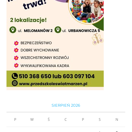
SIERPIEŃ 2026
P
W
Ś
C
P
S
N