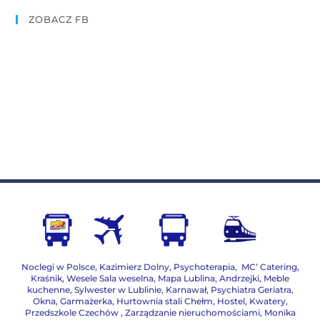
ZOBACZ FB
Noclegi w Polsce
,
Kazimierz Dolny
,
Psychoterapia
,
MC’ Catering
,
Kraśnik
,
Wesele Sala weselna
,
Mapa Lublina
,
Andrzejki
,
Meble
kuchenne
,
Sylwester w Lublinie
,
Karnawał
,
Psychiatra Geriatra
,
Okna
,
Garmażerka
,
Hurtownia stali Chełm
,
Hostel, Kwatery
,
Przedszkole Czechów
,
Zarządzanie nieruchomościami,
Monika