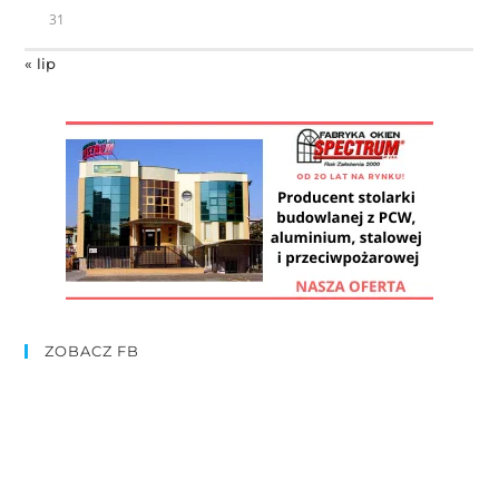
31
« lip
ZOBACZ FB