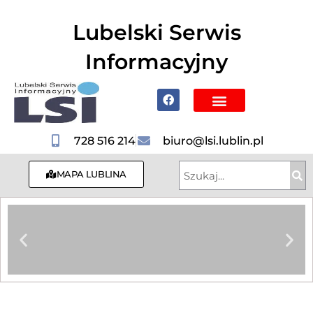
do
treści
Lubelski Serwis
Informacyjny
Poznaj Lublin i region
728 516 214
biuro@lsi.lublin.pl
MAPA LUBLINA