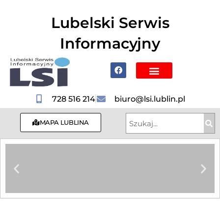
do
treści
Lubelski Serwis
Informacyjny
Poznaj Lublin i region
728 516 214
biuro@lsi.lublin.pl
MAPA LUBLINA