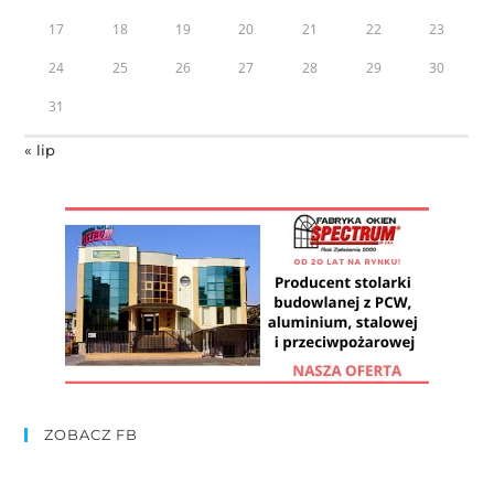
17
18
19
20
21
22
23
24
25
26
27
28
29
30
31
« lip
ZOBACZ FB