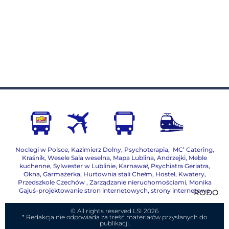
Noclegi w Polsce
,
Kazimierz Dolny
,
Psychoterapia
,
MC’ Catering
,
Kraśnik
,
Wesele Sala weselna
,
Mapa Lublina
,
Andrzejki
,
Meble
kuchenne
,
Sylwester w Lublinie
,
Karnawał
,
Psychiatra Geriatra
,
Okna
,
Garmażerka
,
Hurtownia stali Chełm
,
Hostel, Kwatery
,
Przedszkole Czechów
,
Zarządzanie nieruchomościami,
Monika
Gajuś-projektowanie stron internetowych, strony internetowe
RODO
© All rights reserved LSI 2026
* Redakcja nie odpowiada za treść materiałów przysłanych do
publikacji.