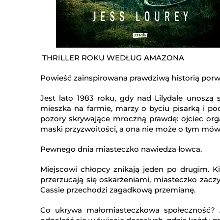
THRILLER ROKU WEDŁUG AMAZONA
Powieść zainspirowana prawdziwą historią porw
Jest lato 1983 roku, gdy nad Lilydale unoszą s
mieszka na farmie, marzy o byciu pisarką i po
pozory skrywające mroczną prawdę: ojciec orga
maski przyzwoitości, a ona nie może o tym mów
Pewnego dnia miasteczko nawiedza łowca.
Miejscowi chłopcy znikają jeden po drugim. Ki
przerzucają się oskarżeniami, miasteczko zacz
Cassie przechodzi zagadkową przemianę.
Co ukrywa małomiasteczkowa społeczność? Ab