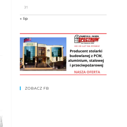
31
« lip
ZOBACZ FB