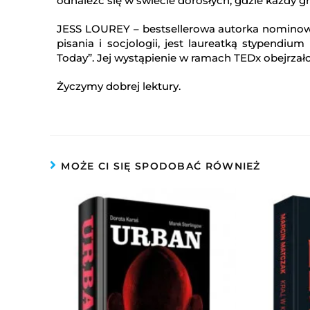
odnaleźć się w świecie dorosłych, gdzie każdy g
JESS LOUREY – bestsellerowa autorka nominowa
pisania i socjologii, jest laureatką stypendiu
Today”. Jej wystąpienie w ramach TEDx obejrzało
Życzymy dobrej lektury.
MOŻE CI SIĘ SPODOBAĆ RÓWNIEŻ