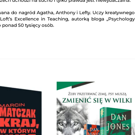
rzech uchodzi na sucho i tylko prawda jest niewybaczalna.
na do nagród Agatha, Anthony i Lefty. Uczy kreatywnego
m Loft’s Excellence in Teaching, autorką bloga „Psychology
 ponad 50 tysięcy osób.