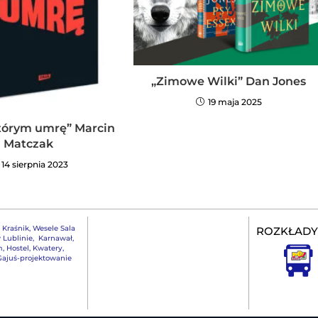
„Zimowe Wilki” Dan Jones
19 maja 2025
którym umrę” Marcin
Matczak
14 sierpnia 2023
,
Kraśnik
,
Wesele Sala
ROZKŁADY
 Lublinie
,
Karnawał
,
m
,
Hostel, Kwatery
,
ajuś-projektowanie