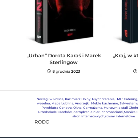
„Urban” Dorota Karaś i Marek
„Kraj, w 
Sterlingow
8 grudnia 2023
Noclegi w Polsce
,
Kazimierz Dolny
,
Psychoterapia
,
MC’ Catering
weselna
,
Mapa Lublina
,
Andrzejki
,
Meble kuchenne
,
Sylwester w
Psychiatra Geriatra
,
Okna
,
Garmażerka
,
Hurtownia stali Cheł
Przedszkole Czechów
,
Zarządzanie nieruchomościami,
Monika G
stron internetowych,strony internetowe
RODO