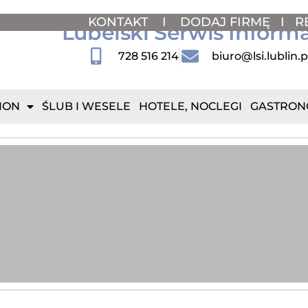
KONTAKT
I
DODAJ FIRMĘ
I
R
Lubelski Serwis Inform
728 516 214
biuro@lsi.lublin.p
ION
ŚLUB I WESELE
HOTELE, NOCLEGI
GASTRON