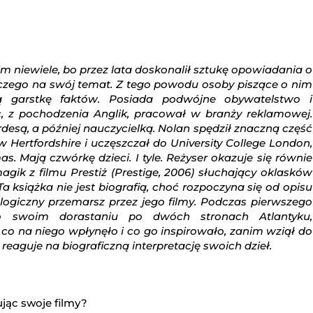
m niewiele, bo przez lata doskonalił sztukę opowiadania o
iczego na swój temat. Z tego powodu osoby piszące o nim
ą garstkę faktów. Posiada podwójne obywatelstwo i
, z pochodzenia Anglik, pracował w branży reklamowej.
esą, a później nauczycielką. Nolan spędził znaczną część
w Hertfordshire i uczęszczał do University College London,
 Mają czwórkę dzieci. I tyle. Reżyser okazuje się równie
ik z filmu Prestiż (Prestige, 2006) słuchający oklasków
Ta książka nie jest biografią, choć rozpoczyna się od opisu
ogiczny przemarsz przez jego filmy. Podczas pierwszego
o swoim dorastaniu po dwóch stronach Atlantyku,
 co na niego wpłynęło i co go inspirowało, zanim wziął do
reaguje na biograficzną interpretację swoich dzieł.
jąc swoje filmy?