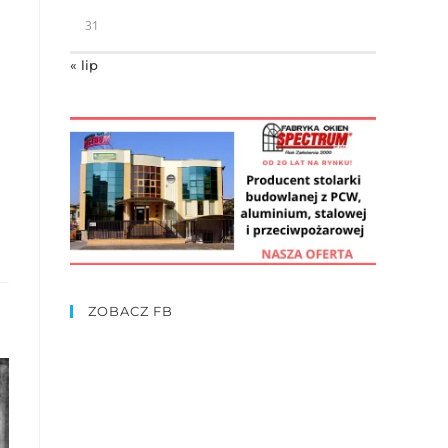
31
« lip
ZOBACZ FB