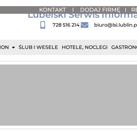
KONTAKT
I
DODAJ FIRMĘ
I
R
Lubelski Serwis Inform
728 516 214
biuro@lsi.lublin.p
ION
ŚLUB I WESELE
HOTELE, NOCLEGI
GASTRON