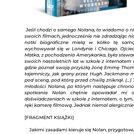
Jeśli chodzi o samego Nolana, to wiadomo o ni
swoich filmach, jednocześnie nie zdradzając n
notki biograficzne mielą w kółko tę sam
wychowywał się w Londynie i Chicago. Ojciec
Matka, z pochodzenia Amerykanka, była steward
swoich nastoletnich lat w szkole z internatem 
gdzie poznał swoją przyszłą żonę Emmę Thomas.
tajemniczy, jak grany przez Hugh Jackmana mag
pod sceną, pod którą przed chwilą zniknął. (…) 
młodości Nolana, po którym następuje chronol
spotkania Nolan chętnie opowiadał mi 
doświadczeniach w szkole z internatem, o tym,
ręki kamerę filmową. Jednak niemal alergicznie 
[FRAGMENT KSIĄŻKI]
Jakimi zasadami kieruje się Nolan, przygotowu