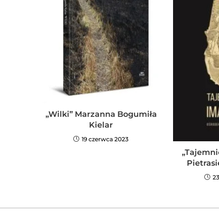
„Wilki” Marzanna Bogumiła
Kielar
19 czerwca 2023
„Tajemni
Pietrasi
23