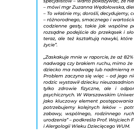
specjalistów – warto pokazywać, że ni
– mówi mgr Zuzanna Wędołowska, dietet
– To właśnie my, dorośli, decydujemy, 
– różnorodnego, smacznego i wartościowe
codzienne gesty, takie jak wspólne 
rozsądne podejście do przekąsek i sł
teraz, ale też kształtują nawyki, któ
życie”.
„Zaskakuje mnie w raporcie, że aż 82%
nadwagą czy brakiem ruchu, mimo że n
dziecko ma nadwagę lub nadmierną mas
Problem zaczyna się więc – od jego ni
rodzic wystawił dziecku nieuzasadnion
tylko zdrowie fizyczne, ale i odpo
psychicznych. W Warszawskim Uniwer
jako kluczowy element postępowania
potrzebujemy kolejnych leków – potr
zabawy, wspólnego, rodzinnego ruch
urodzenia” – podkreśla Prof. Wojciech 
i Alergologii Wieku Dziecięcego WUM.