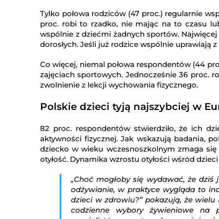
Tylko połowa rodziców (47 proc.) regularnie ws
proc. robi to rzadko, nie mając na to czasu lu
wspólnie z dziećmi żadnych sportów. Najwięcej
dorosłych. Jeśli już rodzice wspólnie uprawiają z
Co więcej, niemal połowa respondentów (44 proc
zajęciach sportowych. Jednocześnie 36 proc. r
zwolnienie z lekcji wychowania fizycznego.
Polskie dzieci tyją najszybciej w Eu
82 proc. respondentów stwierdziło, że ich d
aktywności fizycznej. Jak wskazują badania, po
dziecko w wieku wczesnoszkolnym zmaga się z
otyłość. Dynamika wzrostu otyłości wśród dzieci
„Choć mogłoby się wydawać, że dziś j
odżywianie, w praktyce wygląda to in
dzieci w zdrowiu?” pokazują, że wielu
codzienne wybory żywieniowe na p