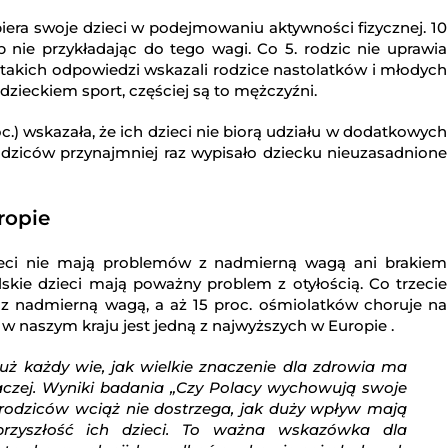
piera swoje dzieci w podejmowaniu aktywności fizycznej. 10
b nie przykładając do tego wagi. Co 5. rodzic nie uprawia
 takich odpowiedzi wskazali rodzice nastolatków i młodych
 dzieckiem sport, częściej są to mężczyźni.
.) wskazała, że ich dzieci nie biorą udziału w dodatkowych
odziców przynajmniej raz wypisało dziecku nieuzasadnione
ropie
zieci nie mają problemów z nadmierną wagą ani brakiem
lskie dzieci mają poważny problem z otyłością. Co trzecie
 nadmierną wagą, a aż 15 proc. ośmiolatków choruje na
 w naszym kraju jest jedną z najwyższych w Europie .
uż każdy wie, jak wielkie znaczenie dla zdrowia ma
aczej. Wyniki badania „Czy Polacy wychowują swoje
 rodziców wciąż nie dostrzega, jak duży wpływ mają
rzyszłość ich dzieci. To ważna wskazówka dla