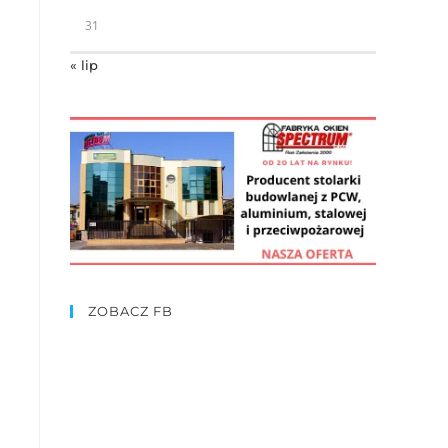
31
« lip
ZOBACZ FB