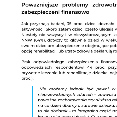
Poważniejsze problemy zdrowotn
zabezpieczeni finansowo
Jak przyznają badani, 35 proc. dzieci doznało 
aktywności. Skoro zatem dzieci często ulegają
Niestety nie wszyscy i w niewystarczającym za
NNW (64%), dotyczy to głównie dzieci w wieku 
swoim dzieciom ubezpieczenie obejmujące poby
opcję rehabilitacji lub utraty zdrowia deklarują 
Brak odpowiedniego zabezpieczenia finans
odpowiedziach respondentów. 44 proc. prz
prywatne leczenie lub rehabilitację dziecka, najc
proc.).
„Nie możemy jednak być pewni w s
nieprzewidzianych zdarzeń – zauważa 
poważne zachorowania czy dłuższa reha
na co dzień dbamy o zdrowie dziecka. 
to nie dodatek – to integralna część t
lekcja odpowiedzialności. Codzienne d