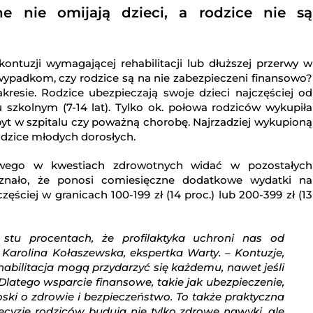
e nie omijają dzieci, a rodzice nie są
kontuzji wymagającej rehabilitacji lub dłuższej przerwy w
 wypadkom, czy rodzice są na nie zabezpieczeni finansowo?
kresie. Rodzice ubezpieczają swoje dzieci najczęściej od
szkolnym (7-14 lat). Tylko ok. połowa rodziców wykupiła
t w szpitalu czy poważną chorobę. Najrzadziej wykupioną
rodzice młodych dorosłych.
owego w kwestiach zdrowotnych widać w pozostałych
yznało, że ponosi comiesięczne dodatkowe wydatki na
zęściej w granicach 100-199 zł (14 proc.) lub 200-399 zł (13
tu procentach, że profilaktyka uchroni nas od
Karolina Kołaszewska, ekspertka Warty. – Kontuzje,
bilitacja mogą przydarzyć się każdemu, nawet jeśli
Dlatego wsparcie finansowe, takie jak ubezpieczenie,
roski o zdrowie i bezpieczeństwo. To także praktyczna
ecyzje rodziców budują nie tylko zdrowe nawyki, ale