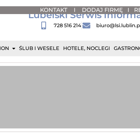
KONTAKT
I
DODAJ FIRMĘ
I
R
Lubelski Serwis Inform
728 516 214
biuro@lsi.lublin.p
ION
ŚLUB I WESELE
HOTELE, NOCLEGI
GASTRON