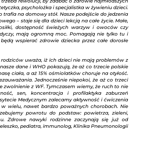
e trzeba rewolucji, by zadbać o zdrowie najmłodszych
yczka, psycholożka i specjalistka w żywieniu dzieci.
co trafia na domowy stół. Nasze podejście do jedzenia
go – staje się dla dzieci lekcją na całe życie. Małe,
posiłki, dostępność świeżych warzyw i owoców czy
odyczy, mają ogromną moc. Pomagają nie tylko tu i
re będą wspierać zdrowie dziecka przez całe dorosłe
 rodziców uważa, iż ich dzieci nie mają problemów z
asze dane i WHO pokazują, że aż co trzecie polskie
ę ciała, a aż 15% ośmiolatków choruje na otyłość.
ezauważania. Jednocześnie niepokoi, że aż co trzeci
e zwolnienie z WF. Tymczasem wiemy, że ruch to nie
rność, sen, koncentracja i profilaktyka zaburzeń
sytecie Medycznym zalecamy aktywność i ćwiczenia
 w wielu, nawet bardzo poważnych chorobach. Nie
zebujemy powrotu do podstaw: powietrza, zieleni,
u. Zdrowe nawyki rodzinne zaczynają się już od
Feleszko, pediatra, immunolog, Klinika Pneumonologii