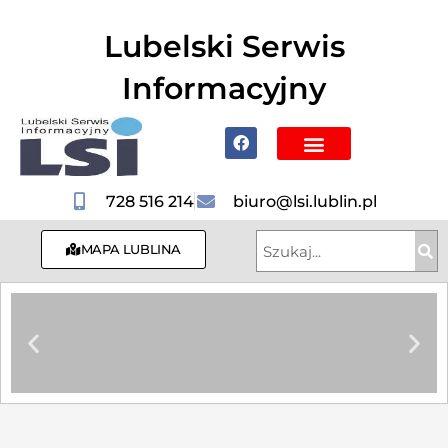
do
treści
Lubelski Serwis
Informacyjny
Poznaj Lublin i region
728 516 214
biuro@lsi.lublin.pl
MAPA LUBLINA