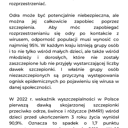
rozprzestrzeniać.
Odra może być potencjalnie niebezpieczna, ale
można jej całkowicie zapobiec poprzez
szczepienia. Aby móc zapobiegać
rozprzestrzenianiu się odry po kontakcie z
wirusem, odporność populacji musi wynosić co
najmniej 95%. W każdym kraju istnieją grupy osób
i to nie tylko wśród małych dzieci, ale także wśród
młodzieży i dorosłych, które nie zostały
zaszczepione lub nie przyjęły wystarczającej liczby
dawek szczepionki. I właśnie grupy osób
niezaszczepionych są przyczyną występowania
ognisk epidemicznych po pojawieniu się wirusa w
danej społeczności.
W 2022 r. wskaźnik wyszczepialności w Polsce
pierwszą dawką skojarzonej szczepionki
przeciwko odrze, śwince i różyczce (MMR1) wśród
dzieci przed ukończeniem 3 roku życia wyniósł
90,9%. Oznacza to spadek o 1,7 punktu