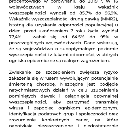
procentowego w porównaniu do 2019 r. W 16
województwach w kraju wskaźnik
wyszczepialności wynosił od 85,7% do 96,9%.
Wskaźnik wyszczepialności drugą dawką (MMR2),
istotną dla uzyskania odporności populacyjnej u
dzieci przed ukończeniem 7 roku życia, wyniósł
77,4% i wahał się od 64,5% do 95% w
poszczególnych województwach. Dane wskazują,
że są województwa o suboptymalnym poziomie
wyszczepialności i z lukami odporności, w których
ogniska epidemiczne są realnym zagrożeniem.
Zwlekanie ze szczepieniem zwiększa ryzyko
zakażenia się wirusem wywołującym potencjalnie
śmiertelną chorobę. Niezbędne jest podjęcie
natychmiastowych działań w celu uzupełnienia
pominiętych dawek i osiągnięcia optymalnej
wyszczepialności, aby zatrzymać transmisję
wirusa i zapobiec ogniskom epidemicznym.
Identyfikacja podatnych grup i społeczności oraz
zrozumienie konkretnych barier, na które
napotykają niezaszczepione i niedostatecznie