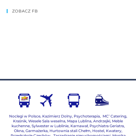
ZOBACZ FB
Noclegi w Polsce
,
Kazimierz Dolny
,
Psychoterapia
,
MC’ Catering
,
Kraśnik
,
Wesele Sala weselna
,
Mapa Lublina
,
Andrzejki
,
Meble
kuchenne
,
Sylwester w Lublinie
,
Karnawał
,
Psychiatra Geriatra
,
Okna
,
Garmażerka
,
Hurtownia stali Chełm
,
Hostel, Kwatery
,
Przedszkole Czechów
,
Zarządzanie nieruchomościami,
Monika