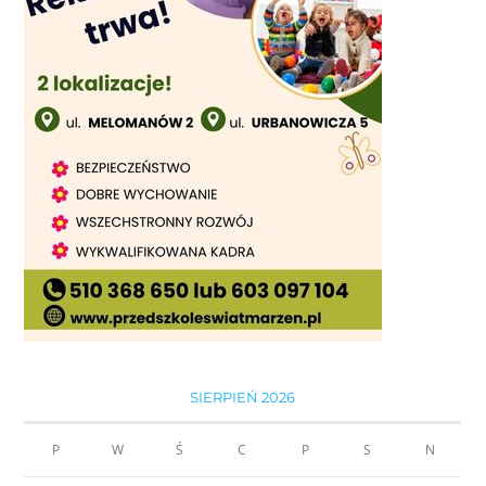
SIERPIEŃ 2026
P
W
Ś
C
P
S
N