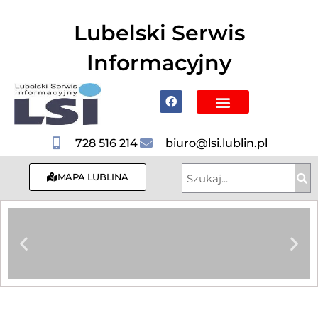
do
treści
Lubelski Serwis
Informacyjny
Poznaj Lublin i region
728 516 214
biuro@lsi.lublin.pl
MAPA LUBLINA