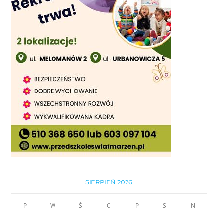
SIERPIEŃ 2026
P
W
Ś
C
P
S
N