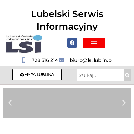
do
treści
Lubelski Serwis
Informacyjny
Poznaj Lublin i region
728 516 214
biuro@lsi.lublin.pl
MAPA LUBLINA