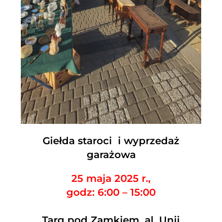
Giełda staroci i wyprzedaż
garażowa
25 maja 2025 r.,
godz: 6:00 – 15:00
Targ pod Zamkiem, al. Unii