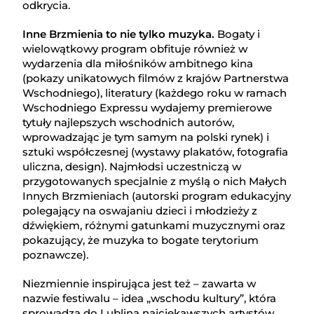
odkrycia.
Inne Brzmienia to nie tylko muzyka.
Bogaty i
wielowątkowy program obfituje również w
wydarzenia dla miłośników ambitnego kina
(pokazy unikatowych filmów z krajów Partnerstwa
Wschodniego), literatury (każdego roku w ramach
Wschodniego Expressu wydajemy premierowe
tytuły najlepszych wschodnich autorów,
wprowadzając je tym samym na polski rynek) i
sztuki współczesnej (wystawy plakatów, fotografia
uliczna, design). Najmłodsi uczestniczą w
przygotowanych specjalnie z myślą o nich Małych
Innych Brzmieniach (autorski program edukacyjny
polegający na oswajaniu dzieci i młodzieży z
dźwiękiem, różnymi gatunkami muzycznymi oraz
pokazujący, że muzyka to bogate terytorium
poznawcze).
Niezmiennie inspirująca jest też – zawarta w
nazwie festiwalu – idea „wschodu kultury”, która
sprowadza do Lublina najciekawszych artystów