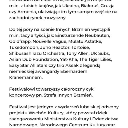
m.in. z takich krajów, jak Ukraina, Białoruś, Gruzja
czy Armenia, ułatwiając im tym samym wejście na
zachodni rynek muzyczny.
Do tej pory na scenie Innych Brzmień wystąpili
m.in. tacy artyści, jak: Einstürzende Neubauten,
Goldfrapp, Nouvelle Vague, Mulatu Astatke,
Tuxedomoon, Juno Reactor, Tortoise,
Shibusashirazu Orchestra, Tony Allen, UK Subs,
Asian Dub Foundation, Yat-Kha, The Tiger Lilies,
Easy Star All Stars czy trio Aksak z legendą
niemieckiej awangardy Eberhardem
Kranemannem.
Festiwalowi towarzyszy całoroczny cykl
koncertowy pn. Strefa Innych Brzmień.
Festiwal jest jednym z wydarzeń lubelskiej odsłony
projektu Wschód Kultury, który powstał dzięki
zaangażowaniu Ministerstwa Kultury i Dziedzictwa
Narodowego, Narodowego Centrum Kultury oraz