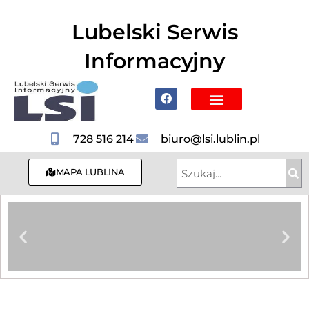
do
treści
Lubelski Serwis
Informacyjny
Poznaj Lublin i region
728 516 214
biuro@lsi.lublin.pl
MAPA LUBLINA