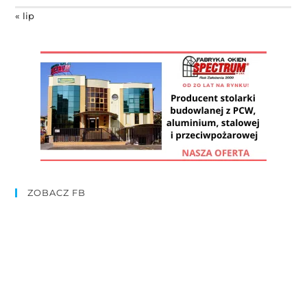
« lip
ZOBACZ FB