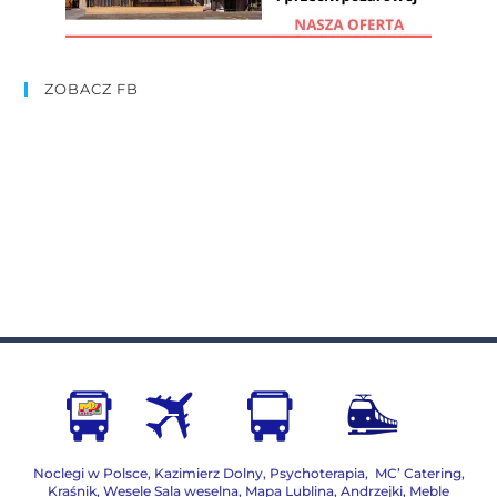
ZOBACZ FB
Noclegi w Polsce
,
Kazimierz Dolny
,
Psychoterapia
,
MC’ Catering
,
Kraśnik
,
Wesele Sala weselna
,
Mapa Lublina
,
Andrzejki
,
Meble