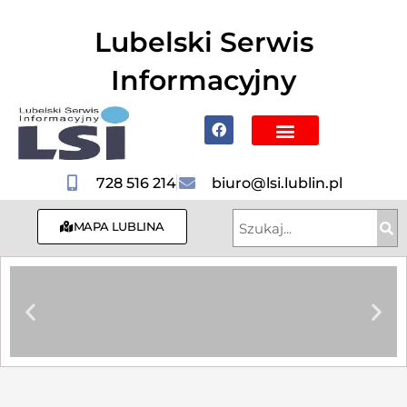
do
treści
Lubelski Serwis
Informacyjny
Poznaj Lublin i region
728 516 214
biuro@lsi.lublin.pl
MAPA LUBLINA