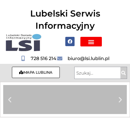
do
treści
Lubelski Serwis
Informacyjny
Poznaj Lublin i region
728 516 214
biuro@lsi.lublin.pl
MAPA LUBLINA