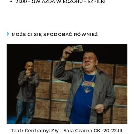
21:00 – GWIAZDA WIECZORU – SZPILKI
MOŻE CI SIĘ SPODOBAĆ RÓWNIEŻ
Teatr Centralny: Zły – Sala Czarna CK -20-22.III.