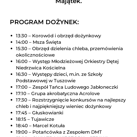
Majątek.
PROGRAM DOŻYNEK:
13:30 – Korowód i obrzęd dożynkowy
14:00 – Msza Święta
15:30 – Obrzęd dzielenia chleba, przemówienia
okolicznościowe
16:00 – Występ Młodzieżowej Orkiestry Dętej
Niedrzwica Kościelna
16:30 – Występy dzieci, m.in. ze Szkoły
Podstawowej w Tuszowie
17:00 – Zespół Tańca Ludowego Jabłoneczki
17:10 – Grupa akrobatyczna Acrolove
17:30 – Rozstrzygnięcie konkursów na najlepszy
chleb i najpiękniejszy wieniec dożynkowy
17:45 – Głuskowianki
18:15 – Tujawicze
18:40 – Marcel Kotuła
19:00 – Potańcówka z Zespołem DMT