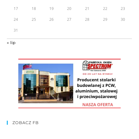
17
18
19
20
21
22
23
24
25
26
27
28
29
30
31
« lip
ZOBACZ FB