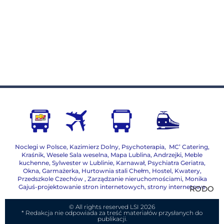
Noclegi w Polsce
,
Kazimierz Dolny
,
Psychoterapia
,
MC’ Catering
,
Kraśnik
,
Wesele Sala weselna
,
Mapa Lublina
,
Andrzejki
,
Meble
kuchenne
,
Sylwester w Lublinie
,
Karnawał
,
Psychiatra Geriatra
,
Okna
,
Garmażerka
,
Hurtownia stali Chełm
,
Hostel, Kwatery
,
Przedszkole Czechów
,
Zarządzanie nieruchomościami,
Monika
Gajuś-projektowanie stron internetowych, strony internetowe
RODO
© All rights reserved LSI 2026
* Redakcja nie odpowiada za treść materiałów przysłanych do
publikacji.