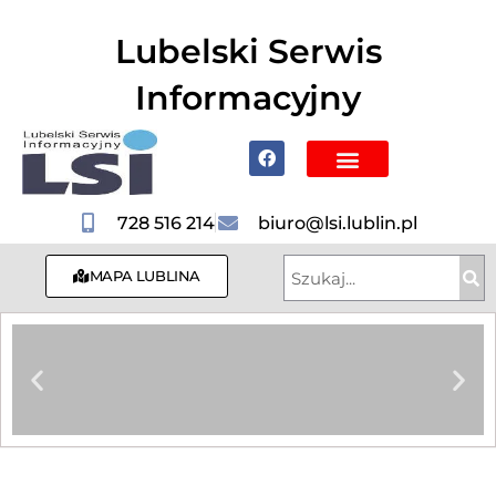
do
treści
Lubelski Serwis
Informacyjny
Poznaj Lublin i region
728 516 214
biuro@lsi.lublin.pl
MAPA LUBLINA