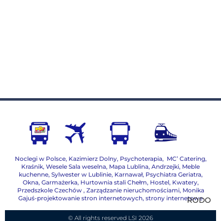
Noclegi w Polsce
,
Kazimierz Dolny
,
Psychoterapia
,
MC’ Catering
,
Kraśnik
,
Wesele Sala weselna
,
Mapa Lublina
,
Andrzejki
,
Meble
kuchenne
,
Sylwester w Lublinie
,
Karnawał
,
Psychiatra Geriatra
,
Okna
,
Garmażerka
,
Hurtownia stali Chełm
,
Hostel, Kwatery
,
Przedszkole Czechów
,
Zarządzanie nieruchomościami,
Monika
Gajuś-projektowanie stron internetowych, strony internetowe
RODO
© All rights reserved LSI 2026