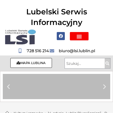
do
treści
Lubelski Serwis
Informacyjny
Poznaj Lublin i region
728 516 214
biuro@lsi.lublin.pl
MAPA LUBLINA