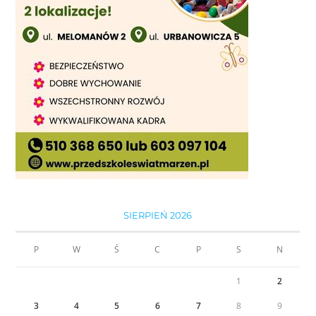
SIERPIEŃ 2026
P
W
Ś
C
P
S
N
1
2
3
4
5
6
7
8
9