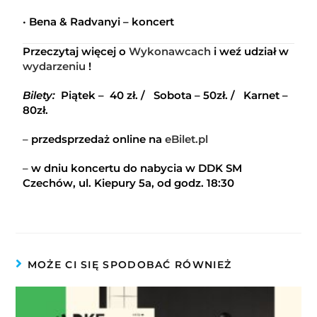
•
Bena & Radvanyi – koncert
Przeczytaj więcej o
Wykonawcach
i w
eź udział w
wydarzeniu
!
Bilety:
Piątek – 40 zł. / Sobota – 50zł. / Karnet –
80zł.
–
przedsprzedaż online na
eBilet.pl
–
w dniu koncertu do nabycia w DDK SM
Czechów, ul. Kiepury 5a, od godz. 18:30
MOŻE CI SIĘ SPODOBAĆ RÓWNIEŻ