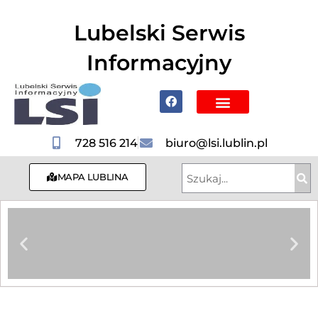
do
treści
Lubelski Serwis
Informacyjny
Poznaj Lublin i region
728 516 214
biuro@lsi.lublin.pl
MAPA LUBLINA