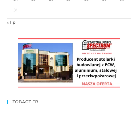
31
« lip
ZOBACZ FB