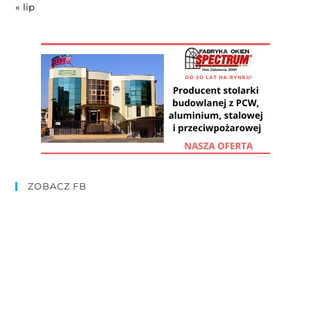
« lip
ZOBACZ FB