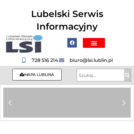
do
treści
Lubelski Serwis
Informacyjny
Poznaj Lublin i region
728 516 214
biuro@lsi.lublin.pl
MAPA LUBLINA