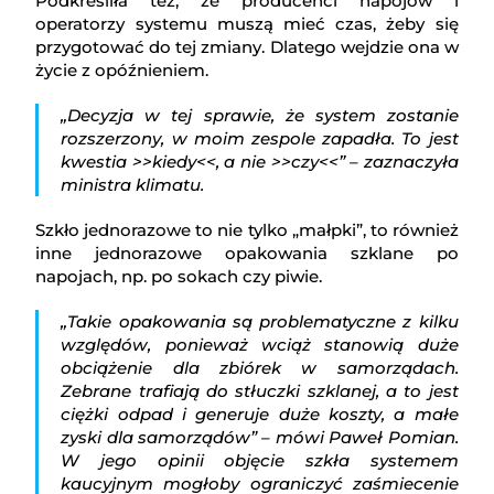
Podkreśliła też, że producenci napojów i
operatorzy systemu muszą mieć czas, żeby się
przygotować do tej zmiany. Dlatego wejdzie ona w
życie z opóźnieniem.
„Decyzja w tej sprawie, że system zostanie
rozszerzony, w moim zespole zapadła. To jest
kwestia >>kiedy<<, a nie >>czy<<” – zaznaczyła
ministra klimatu.
Szkło jednorazowe to nie tylko „małpki”, to również
inne jednorazowe opakowania szklane po
napojach, np. po sokach czy piwie.
„Takie opakowania są problematyczne z kilku
względów, ponieważ wciąż stanowią duże
obciążenie dla zbiórek w samorządach.
Zebrane trafiają do stłuczki szklanej, a to jest
ciężki odpad i generuje duże koszty, a małe
zyski dla samorządów” – mówi Paweł Pomian.
W jego opinii objęcie szkła systemem
kaucyjnym mogłoby ograniczyć zaśmiecenie