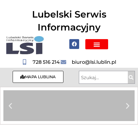
do
treści
Lubelski Serwis
Informacyjny
Poznaj Lublin i region
728 516 214
biuro@lsi.lublin.pl
MAPA LUBLINA