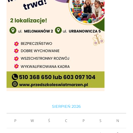
SIERPIEŃ 2026
P
W
Ś
C
P
S
N