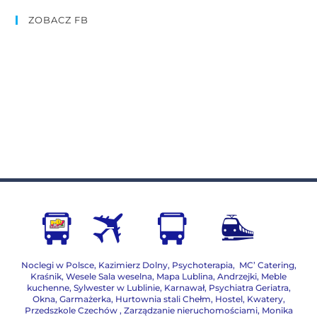
ZOBACZ FB
Noclegi w Polsce
,
Kazimierz Dolny
,
Psychoterapia
,
MC’ Catering
,
Kraśnik
,
Wesele Sala weselna
,
Mapa Lublina
,
Andrzejki
,
Meble
kuchenne
,
Sylwester w Lublinie
,
Karnawał
,
Psychiatra Geriatra
,
Okna
,
Garmażerka
,
Hurtownia stali Chełm
,
Hostel, Kwatery
,
Przedszkole Czechów
,
Zarządzanie nieruchomościami,
Monika