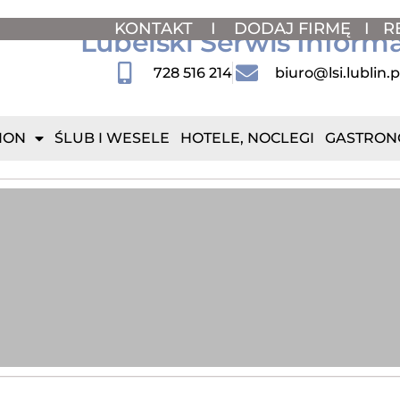
KONTAKT
I
DODAJ FIRMĘ
I
R
Lubelski Serwis Inform
728 516 214
biuro@lsi.lublin.p
ION
ŚLUB I WESELE
HOTELE, NOCLEGI
GASTRON