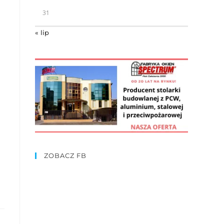
31
« lip
ZOBACZ FB