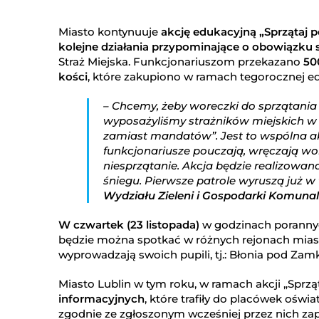
Miasto kontynuuje
akcję edukacyjną „Sprzątaj 
kolejne działania przypominające o obowiązku 
Straż Miejska. Funkcjonariuszom przekazano
50
kości
, które zakupiono w ramach tegorocznej edy
– Chcemy, żeby woreczki do sprzątania 
wyposażyliśmy strażników miejskich w 
zamiast mandatów”. Jest to wspólna ak
funkcjonariusze pouczają, wręczają w
niesprzątanie. Akcja będzie realizowa
śniegu. Pierwsze patrole wyruszą już 
Wydziału Zieleni i Gospodarki Komunal
W czwartek (23 listopada)
w godzinach porannyc
będzie można spotkać w różnych rejonach miast
wyprowadzają swoich pupili, tj.: Błonia pod Za
Miasto Lublin w tym roku, w ramach akcji „Sprzą
informacyjnych
, które trafiły do placówek ośw
zgodnie ze zgłoszonym wcześniej przez nich z