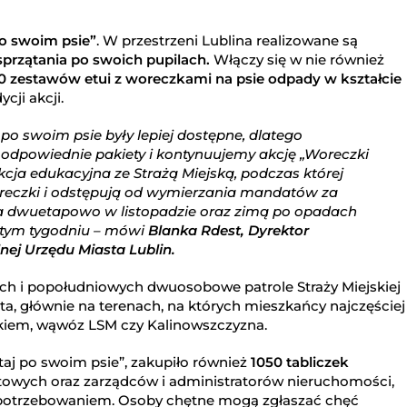
po swoim psie”
. W przestrzeni Lublina realizowane są
sprzątania po swoich pupilach.
Włączy się w nie również
0 zestawów etui z woreczkami na psie odpady w kształcie
cji akcji.
po swoim psie były lepiej dostępne, dlatego
odpowiednie pakiety i kontynuujemy akcję „Woreczki
cja edukacyjna ze Strażą Miejską, podczas której
oreczki i odstępują od wymierzania mandatów za
na dwuetapowo w listopadzie oraz zimą po opadach
w tym tygodniu – mówi
Blanka Rdest, Dyrektor
nej Urzędu Miasta Lublin.
h i popołudniowych dwuosobowe patrole Straży Miejskiej
a, głównie na terenach, na których mieszkańcy najczęściej
mkiem, wąwóz LSM czy Kalinowszczyzna.
taj po swoim psie”, zakupiło również
1050 tabliczek
iatowych oraz zarządców i administratorów nieruchomości,
apotrzebowaniem. Osoby chętne mogą zgłaszać chęć