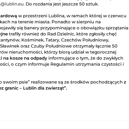
@lublin.eu.
Do rozdania jest jeszcze 50 sztuk.
boardową
w przestrzeni Lublina, w ramach której w czerwcu
ach na terenie miasta. Ponadto w sierpniu na
ojawiły się banery przypominające o obowiązku sprzątania
yjne
trafiły również do Rad Dzielnic, które zgłosiły chęć
stantynów, Kośminek, Tatary, Czechów Południowy,
Sławinek oraz Czuby Południowe otrzymały łącznie 50
ów nieruchomości, którzy biorą udział w tegorocznej
ki na kosze na odpady
informujące o tym, że do zwykłych
ści, o czym informuje Regulamin utrzymania czystości i
 po swoim psie” realizowane są ze środków pochodzących
z
granic – Lublin dla zwierząt”.