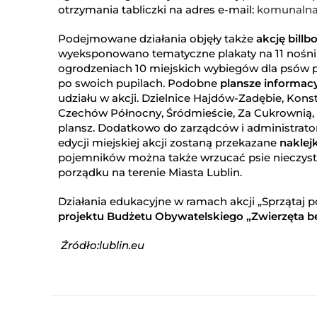
otrzymania tabliczki na adres e-mail:
komunalna
Podejmowane działania objęły także
akcję bill
wyeksponowano tematyczne plakaty na 11 nośnik
ogrodzeniach 10 miejskich wybiegów dla psów p
po swoich pupilach. Podobne
plansze informac
udziału w akcji. Dzielnice Hajdów-Zadębie, Kon
Czechów Północny, Śródmieście, Za Cukrownią, 
plansz. Dodatkowo do zarządców i administrator
edycji miejskiej akcji zostaną przekazane
naklej
pojemników można także wrzucać psie nieczysto
porządku na terenie Miasta Lublin.
Działania edukacyjne w ramach akcji „Sprzątaj
projektu Budżetu Obywatelskiego „Zwierzęta bez 
Źródło:lublin.eu