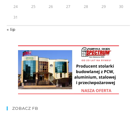
24
25
26
27
28
29
30
31
« lip
ZOBACZ FB