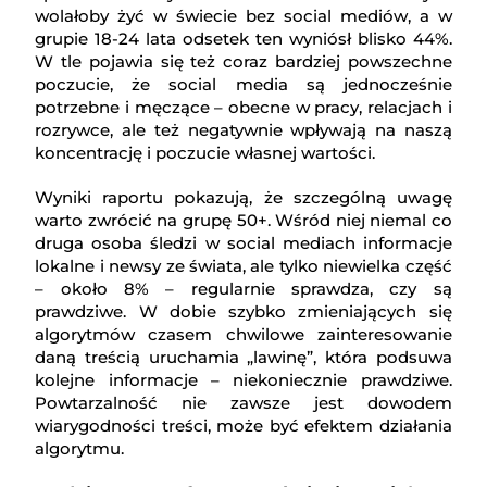
wolałoby żyć w świecie bez social mediów, a w
grupie 18-24 lata odsetek ten wyniósł blisko 44%.
W tle pojawia się też coraz bardziej powszechne
poczucie, że social media są jednocześnie
potrzebne i męczące – obecne w pracy, relacjach i
rozrywce, ale też negatywnie wpływają na naszą
koncentrację i poczucie własnej wartości.
Wyniki raportu pokazują, że szczególną uwagę
warto zwrócić na grupę 50+. Wśród niej niemal co
druga osoba śledzi w social mediach informacje
lokalne i newsy ze świata, ale tylko niewielka część
– około 8% – regularnie sprawdza, czy są
prawdziwe. W dobie szybko zmieniających się
algorytmów czasem chwilowe zainteresowanie
daną treścią uruchamia „lawinę”, która podsuwa
kolejne informacje – niekoniecznie prawdziwe.
Powtarzalność nie zawsze jest dowodem
wiarygodności treści, może być efektem działania
algorytmu.