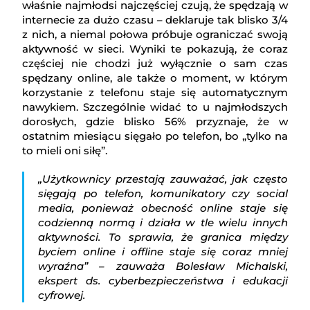
właśnie najmłodsi najczęściej czują, że spędzają w
internecie za dużo czasu – deklaruje tak blisko 3/4
z nich, a niemal połowa próbuje ograniczać swoją
aktywność w sieci. Wyniki te pokazują, że coraz
częściej nie chodzi już wyłącznie o sam czas
spędzany online, ale także o moment, w którym
korzystanie z telefonu staje się automatycznym
nawykiem. Szczególnie widać to u najmłodszych
dorosłych, gdzie blisko 56% przyznaje, że w
ostatnim miesiącu sięgało po telefon, bo „tylko na
to mieli oni siłę”.
„Użytkownicy przestają zauważać, jak często
sięgają po telefon, komunikatory czy social
media, ponieważ obecność online staje się
codzienną normą i działa w tle wielu innych
aktywności. To sprawia, że granica między
byciem online i offline staje się coraz mniej
wyraźna” – zauważa Bolesław Michalski,
ekspert ds. cyberbezpieczeństwa i edukacji
cyfrowej.