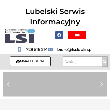
do
treści
Lubelski Serwis
Informacyjny
Poznaj Lublin i region
728 516 214
biuro@lsi.lublin.pl
MAPA LUBLINA