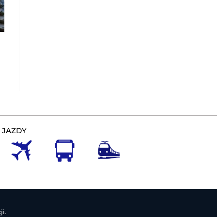
 JAZDY
i.