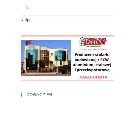
31
« lip
ZOBACZ FB