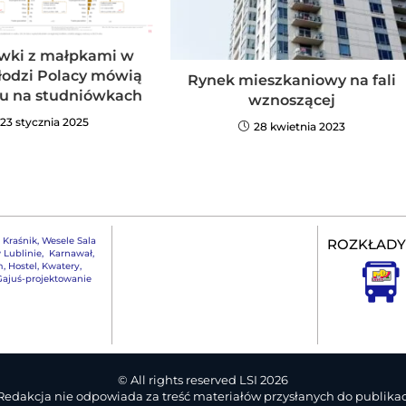
wki z małpkami w
łodzi Polacy mówią
Rynek mieszkaniowy na fali
lu na studniówkach
wznoszącej
23 stycznia 2025
28 kwietnia 2023
,
Kraśnik
,
Wesele Sala
ROZKŁADY
 Lublinie
,
Karnawał
,
m
,
Hostel, Kwatery
,
ajuś-projektowanie
© All rights reserved LSI 2026
 Redakcja nie odpowiada za treść materiałów przysłanych do publikacj