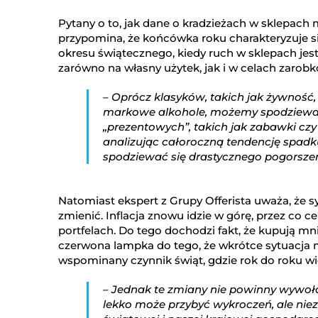
Pytany o to, jak dane o kradzieżach w sklepach
przypomina, że końcówka roku charakteryzuje s
okresu świątecznego, kiedy ruch w sklepach jest 
zarówno na własny użytek, jak i w celach zarob
– Oprócz klasyków, takich jak żywność, 
markowe alkohole, możemy spodziewać 
„prezentowych”, takich jak zabawki czy
analizując całoroczną tendencję spadk
spodziewać się drastycznego pogorszeni
Natomiast ekspert z Grupy Offerista uważa, że sy
zmienić. Inflacja znowu idzie w górę, przez co c
portfelach. Do tego dochodzi fakt, że kupują mn
czerwona lampka do tego, że wkrótce sytuacja m
wspominany czynnik świąt, gdzie rok do roku wi
– Jednak te zmiany nie powinny wywoł
lekko może przybyć wykroczeń, ale niez