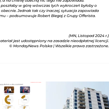
, a na chwilę obecną nic tego nie zapowiada.
j poszłaby w górę wówczas tych wykroczeń byłoby o
obecnie. Jednak tak czy inaczej, sytuacja zapowiada
 temu – podsumowuje Robert Biegaj z Grupy Offerista.
(MN, Listopad 2024 r.)
teriał jest udostępniony na zasadzie nieodpłatnej licencji.
© MondayNews Polska | Wszelkie prawa zastrzeżone.