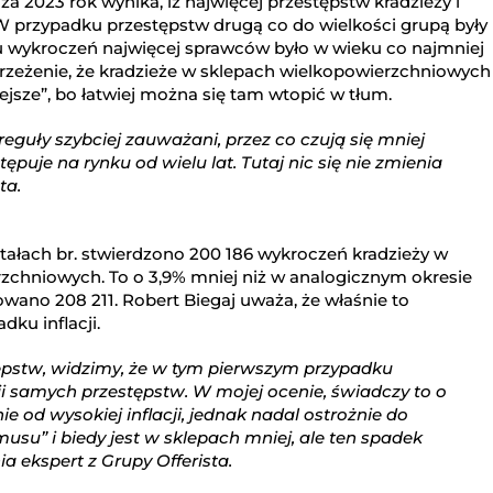
za 2023 rok wynika, iż najwięcej przestępstw kradzieży i
W przypadku przestępstw drugą co do wielkości grupą były
u wykroczeń najwięcej sprawców było w wieku co najmniej
strzeżenie, że kradzieże w sklepach wielkopowierzchniowych
jsze”, bo łatwiej można się tam wtopić w tłum.
reguły szybciej zauważani, przez co czują się mniej
ępuje na rynku od wielu lat. Tutaj nic się nie zmienia
ta.
tałach br. stwierdzono 200 186 wykroczeń kradzieży w
chniowych. To o 3,9% mniej niż w analogicznym okresie
wano 208 211. Robert Biegaj uważa, że właśnie to
dku inflacji.
ępstw, widzimy, że w tym pierwszym przypadku
ii samych przestępstw. W mojej ocenie, świadczy to o
ie od wysokiej inflacji, jednak nadal ostrożnie do
usu” i biedy jest w sklepach mniej, ale ten spadek
a ekspert z Grupy Offerista.