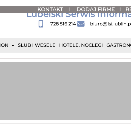
KONTAKT
I
DODAJ FIRMĘ
I
R
Lubelski Serwis Inform
728 516 214
biuro@lsi.lublin.p
ION
ŚLUB I WESELE
HOTELE, NOCLEGI
GASTRON