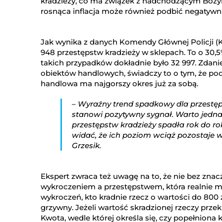
kradzieży, co ma związek z nadchodzącym Boż
rosnąca inflacja może również podbić negatywnie
Jak wynika z danych Komendy Głównej Policji (K
948 przestępstw kradzieży w sklepach. To o 30,5
takich przypadków dokładnie było 32 997. Zdani
obiektów handlowych, świadczy to o tym, że po
handlowa ma najgorszy okres już za sobą.
– Wyraźny trend spadkowy dla przestęp
stanowi pozytywny sygnał. Warto jedna
przestępstw kradzieży spadła rok do ro
widać, że ich poziom wciąż pozostaje w
Grzesik.
Ekspert zwraca też uwagę na to, że nie bez zna
wykroczeniem a przestępstwem, która realnie mog
wykroczeń, kto kradnie rzecz o wartości do 800 z
grzywny. Jeżeli wartość skradzionej rzeczy prze
Kwota, wedle której określa się, czy popełniona