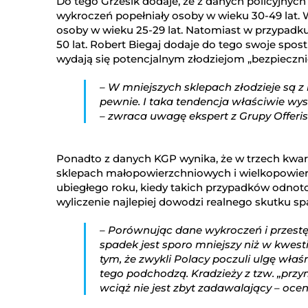
Do tego Grzesik dodaje, że z danych policyjnych 
wykroczeń popełniały osoby w wieku 30-49 lat. 
osoby w wieku 25-29 lat. Natomiast w przypadk
50 lat. Robert Biegaj dodaje do tego swoje spo
wydają się potencjalnym złodziejom „bezpiecznie
– W mniejszych sklepach złodzieje są z 
pewnie. I taka tendencja właściwie wyst
– zwraca uwagę ekspert z Grupy Offeris
Ponadto z danych KGP wynika, że w trzech kwar
sklepach małopowierzchniowych i wielkopowierz
ubiegłego roku, kiedy takich przypadków odnoto
wyliczenie najlepiej dowodzi realnego skutku spa
– Porównując dane wykroczeń i przest
spadek jest sporo mniejszy niż w kwest
tym, że zwykli Polacy poczuli ulgę właśn
tego podchodzą. Kradzieży z tzw. „przym
wciąż nie jest zbyt zadawalający – oceni