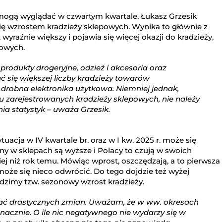
 mogą wyglądać w czwartym kwartale, Łukasz Grzesik
ię wzrostem kradzieży sklepowych. Wynika to głównie z
wyraźnie większy i pojawia się więcej okazji do kradzieży,
kowych.
produkty drogeryjne, odzież i akcesoria oraz
się większej liczby kradzieży towarów
 drobna elektronika użytkowa. Niemniej jednak,
u zarejestrowanych kradzieży sklepowych, nie należy
a statystyk – uważa Grzesik.
tuacja w IV kwartale br. oraz w I kw. 2025 r. może się
eny w sklepach są wyższe i Polacy to czują w swoich
iej niż rok temu. Mówiąc wprost, oszczędzają, a to pierwsza
oże się nieco odwrócić. Do tego dojdzie też wyżej
dzimy tzw. sezonowy wzrost kradzieży.
ać drastycznych zmian. Uważam, że w ww. okresach
nacznie. O ile nic negatywnego nie wydarzy się w