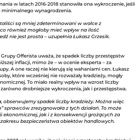
nania w latach 2016-2018 stanowiła ona wykroczenie, jeśli
/4 minimalnego wynagrodzenia.
etaliści są mniej zdeterminowani w walce z
 co również mogłoby mieć wpływ na ilość
dź nie jest prosta – uzupełnia Łukasz Grzesik.
 z Grupy Offerista uważa, że spadek liczby przestępstw
szej inflacji, mimo że – w ocenie eksperta – za
py. A one raczej nie kierują się wahaniami cen. Łukasz
osoby, które wcześniej nie rozważały kradzieży, mogły
nomicznej. To miało realny wpływ na wzrost liczby
 zarówno drobniejsze wykroczenia, jak i przestępstwa.
ła, obserwujemy spadek liczby kradzieży. Można więc
h” sprawców zrezygnowała z tych działań. To może
i ekonomicznej, jak i z konsekwencji grożących za
 z zakresu bezpieczeństwa obiektów handlowych.