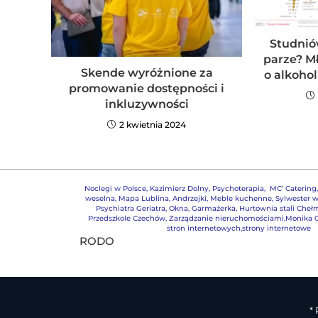
Studnió
parze? M
Skende wyróżnione za
o alkoho
promowanie dostępności i
inkluzywności
2 kwietnia 2024
Noclegi w Polsce
,
Kazimierz Dolny
,
Psychoterapia
,
MC’ Catering
weselna
,
Mapa Lublina
,
Andrzejki
,
Meble kuchenne
,
Sylwester w
Psychiatra Geriatra
,
Okna
,
Garmażerka
,
Hurtownia stali Cheł
Przedszkole Czechów
,
Zarządzanie nieruchomościami,
Monika G
stron internetowych,strony internetowe
RODO
*