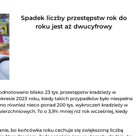
Spadek liczby przestępstw rok do
roku jest aż dwucyfrowy
odnotowano blisko 23 tys. przestępstw kradzieży w
okresie 2023 roku, kiedy takich przypadków było niespełna
ono również nieco ponad 200 tys. wykroczeń kradzieży w
rzchniowych. To o 3,9% mniej niż rok wcześniej, kiedy
anie, bo końcówka roku cechuje się zwiększoną liczbą