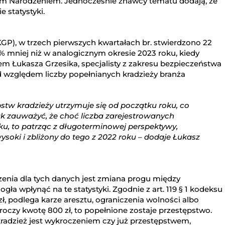
ym Narodzeniem. Jednocześnie znawcy tematu dodają, że
 statystyki.
GP), w trzech pierwszych kwartałach br. stwierdzono 22
% mniej niż w analogicznym okresie 2023 roku, kiedy
em Łukasza Grzesika, specjalisty z zakresu bezpieczeństwa
d względem liczby popełnianych kradzieży branża
stw kradzieży utrzymuje się od początku roku, co
k zauważyć, że choć liczba zarejestrowanych
ku, to patrząc z długoterminowej perspektywy,
ysoki i zbliżony do tego z 2022 roku – dodaje Łukasz
czenia dla tych danych jest zmiana progu między
ła wpłynąć na te statystyki. Zgodnie z art. 119 § 1 kodeksu
ł, podlega karze aresztu, ograniczenia wolności albo
kroczy kwotę 800 zł, to popełnione zostaje przestępstwo.
 kradzież jest wykroczeniem czy już przestępstwem,