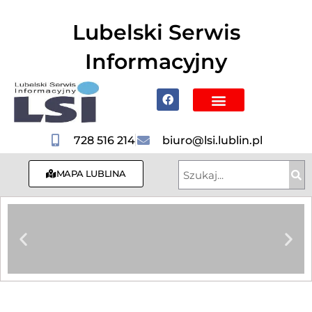
do
treści
Lubelski Serwis
Informacyjny
Poznaj Lublin i region
728 516 214
biuro@lsi.lublin.pl
MAPA LUBLINA