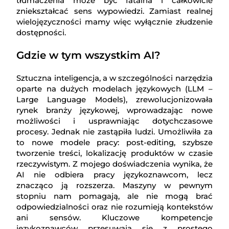
tłumaczenia może być fatalna i całkowicie
zniekształcać sens wypowiedzi. Zamiast realnej
wielojęzyczności mamy więc wyłącznie złudzenie
dostępności.
Gdzie w tym wszystkim AI?
Sztuczna inteligencja, a w szczególności narzędzia
oparte na dużych modelach językowych (LLM –
Large Language Models), zrewolucjonizowała
rynek branży językowej, wprowadzając nowe
możliwości i usprawniając dotychczasowe
procesy. Jednak nie zastąpiła ludzi. Umożliwiła za
to nowe modele pracy: post-editing, szybsze
tworzenie treści, lokalizację produktów w czasie
rzeczywistym. Z mojego doświadczenia wynika, że
AI nie odbiera pracy językoznawcom, lecz
znacząco ją rozszerza. Maszyny w pewnym
stopniu nam pomagają, ale nie mogą brać
odpowiedzialności oraz nie rozumieją kontekstów
ani sensów. Kluczowe kompetencje
językoznawców przesuwają się z prostego