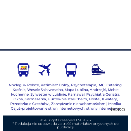
Noclegi w Polsce
,
Kazimierz Dolny
,
Psychoterapia
,
MC’ Catering
,
Kraśnik
,
Wesele Sala weselna
,
Mapa Lublina
,
Andrzejki
,
Meble
kuchenne
,
Sylwester w Lublinie
,
Karnawał
,
Psychiatra Geriatra
,
Okna
,
Garmażerka
,
Hurtownia stali Chełm
,
Hostel, Kwatery
,
Przedszkole Czechów
,
Zarządzanie nieruchomościami,
Monika
Gajuś-projektowanie stron internetowych, strony internetowe
RODO
© All rights reserved LSI 2026
* Redakcja nie odpowiada za treść materiałów przysłanych do
publikacji.