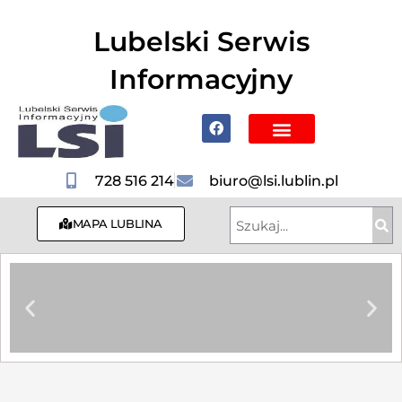
do
treści
Lubelski Serwis
Informacyjny
Poznaj Lublin i region
728 516 214
biuro@lsi.lublin.pl
MAPA LUBLINA