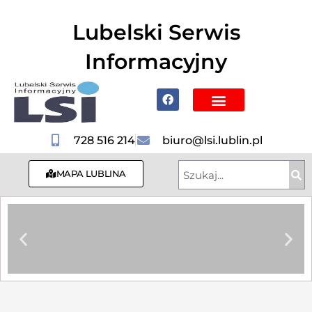
do
treści
Lubelski Serwis
Informacyjny
Poznaj Lublin i region
728 516 214
biuro@lsi.lublin.pl
MAPA LUBLINA