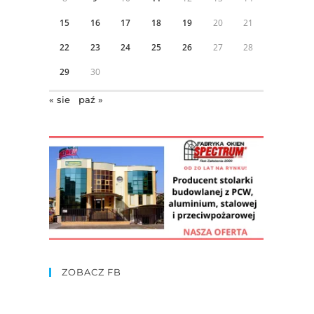
15
16
17
18
19
20
21
22
23
24
25
26
27
28
29
30
« sie
paź »
ZOBACZ FB