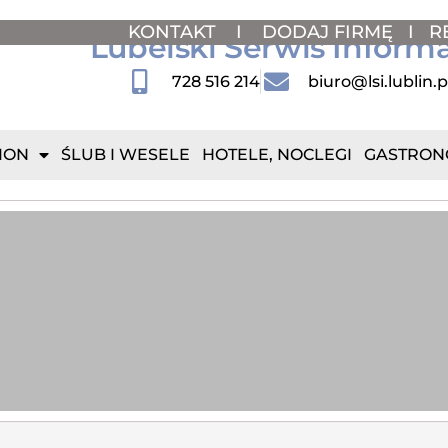
KONTAKT
I
DODAJ FIRMĘ
I
R
Lubelski Serwis Inform
728 516 214
biuro@lsi.lublin.p
ION
ŚLUB I WESELE
HOTELE, NOCLEGI
GASTRON