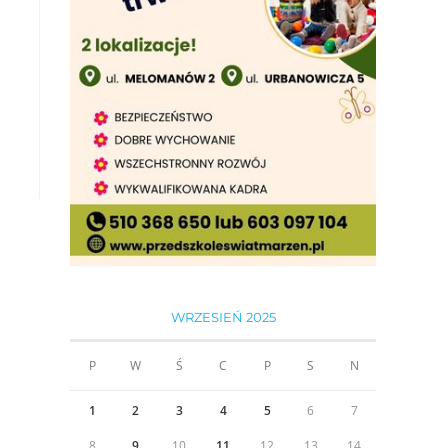
WRZESIEŃ 2025
P
W
Ś
C
P
S
N
1
2
3
4
5
6
7
8
9
10
11
12
13
14