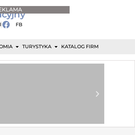
EKLAMA
acyjny
l
FB
OMIA
TURYSTYKA
KATALOG FIRM