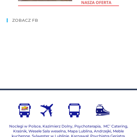
ZOBACZ FB
Noclegi w Polsce
,
Kazimierz Dolny
,
Psychoterapia
,
MC’ Catering
,
Kraśnik
,
Wesele Sala weselna
,
Mapa Lublina
,
Andrzejki
,
Meble
kuchenne
,
Sylwester w Lublinie
,
Karnawał
,
Psychiatra Geriatra
,