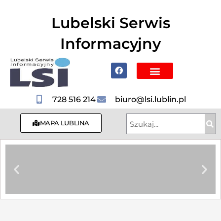
do
treści
Lubelski Serwis
Informacyjny
Poznaj Lublin i region
728 516 214
biuro@lsi.lublin.pl
MAPA LUBLINA