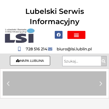
do
treści
Lubelski Serwis
Informacyjny
Poznaj Lublin i region
728 516 214
biuro@lsi.lublin.pl
MAPA LUBLINA