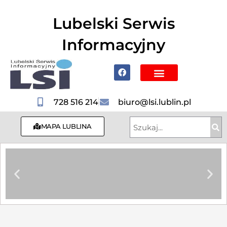
do
treści
Lubelski Serwis
Informacyjny
Poznaj Lublin i region
728 516 214
biuro@lsi.lublin.pl
MAPA LUBLINA