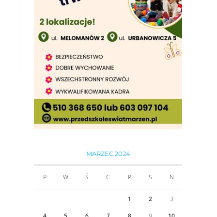
MARZEC 2024
P
W
Ś
C
P
S
N
1
2
3
4
5
6
7
8
9
10