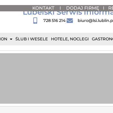
KONTAKT
I
DODAJ FIRMĘ
I
R
Lubelski Serwis Inform
728 516 214
biuro@lsi.lublin.p
ION
ŚLUB I WESELE
HOTELE, NOCLEGI
GASTRON