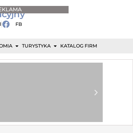
EKLAMA
acyjny
l
FB
OMIA
TURYSTYKA
KATALOG FIRM