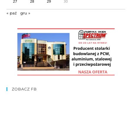
27
28
29
30
« paź
gru »
ZOBACZ FB