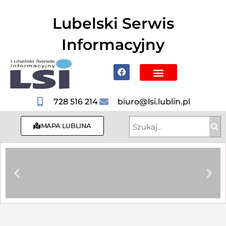
do
treści
Lubelski Serwis
Informacyjny
Poznaj Lublin i region
728 516 214
biuro@lsi.lublin.pl
MAPA LUBLINA