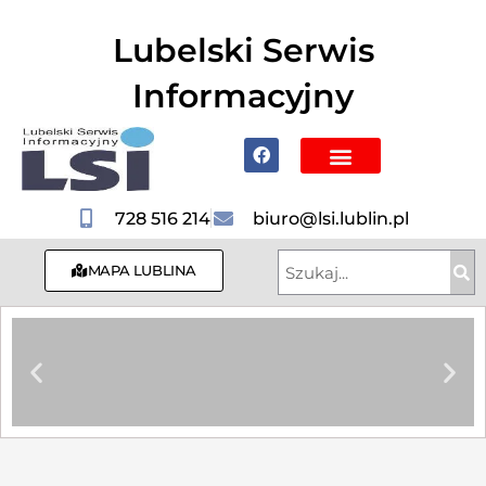
do
treści
Lubelski Serwis
Informacyjny
Poznaj Lublin i region
728 516 214
biuro@lsi.lublin.pl
MAPA LUBLINA