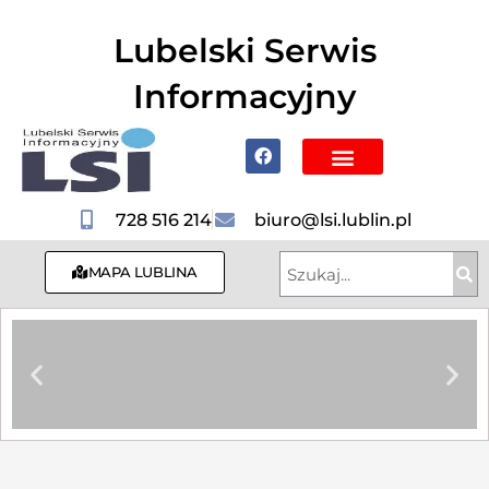
do
treści
Lubelski Serwis
Informacyjny
Poznaj Lublin i region
728 516 214
biuro@lsi.lublin.pl
MAPA LUBLINA