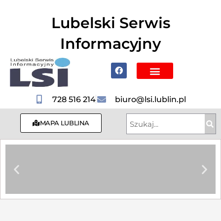
do
treści
Lubelski Serwis
Informacyjny
Poznaj Lublin i region
728 516 214
biuro@lsi.lublin.pl
MAPA LUBLINA