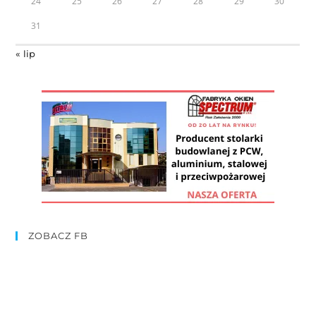
24
25
26
27
28
29
30
31
« lip
ZOBACZ FB