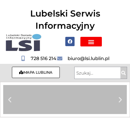
do
treści
Lubelski Serwis
Informacyjny
Poznaj Lublin i region
728 516 214
biuro@lsi.lublin.pl
MAPA LUBLINA