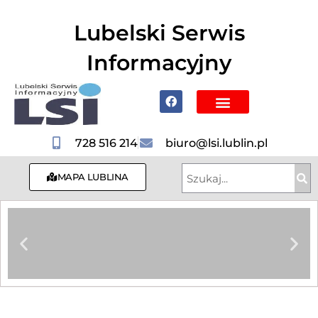
do
treści
Lubelski Serwis
Informacyjny
Poznaj Lublin i region
728 516 214
biuro@lsi.lublin.pl
MAPA LUBLINA