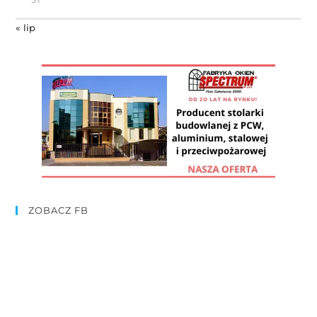
« lip
ZOBACZ FB