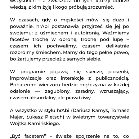
wszystkich – a zwłaszcza do tych, którzy dobrze
wiedzą, z kim żyją i kogo próbują zrozumieć.
W czasach, gdy o męskości mówi się dużo i
poważnie, hrAbi postanawia przyjrzeć się jej po
swojemu: z uśmiechem i autoironią. Weźmiemy
facetów trochę w obronę, trochę pod lupę –
czasem ich pochwalimy, czasem delikatnie
rozbroimy śmiechem. Mamy do tego pełne prawo,
bo żartujemy przecież z samych siebie.
W programie pojawią się skecze, piosenki,
improwizacje oraz interakcje z publicznością.
Bohaterem wieczoru będzie mężczyzna w każdej
odsłonie — zagubiony, zaradny, wzruszający,
czasem absurdalny, ale prawdziwy.
A wszystko w stylu hrAbi (Dariusz Kamys, Tomasz
Majer, Łukasz Pietsch) w świetnym towarzystwie
Wojtka Kamińskiego.
„Być facetem” – świeże spojrzenie na to, co