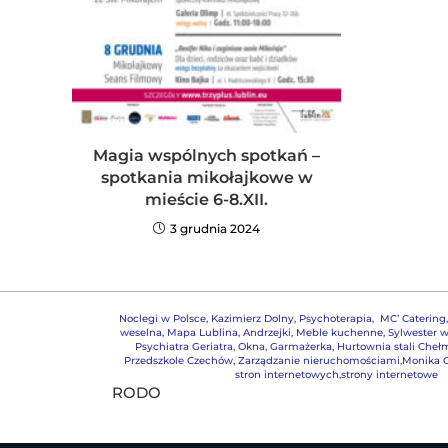
Magia wspólnych spotkań –
spotkania mikołajkowe w
mieście 6-8.XII.
3 grudnia 2024
Noclegi w Polsce
,
Kazimierz Dolny
,
Psychoterapia
,
MC’ Catering
weselna
,
Mapa Lublina
,
Andrzejki
,
Meble kuchenne
,
Sylwester w
Psychiatra Geriatra
,
Okna
,
Garmażerka
,
Hurtownia stali Cheł
Przedszkole Czechów
,
Zarządzanie nieruchomościami,
Monika G
stron internetowych,strony internetowe
RODO