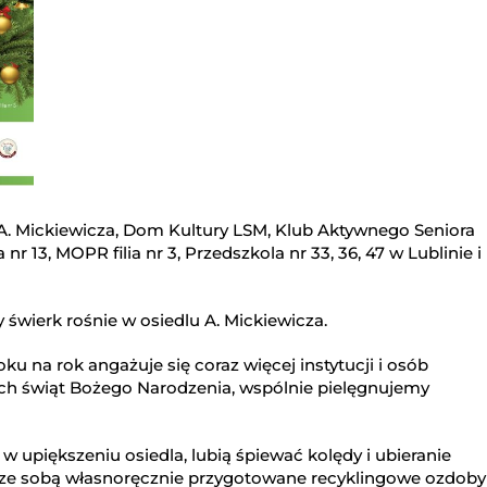
. A. Mickiewicza, Dom Kultury LSM, Klub Aktywnego Seniora
nr 13, MOPR filia nr 3, Przedszkola nr 33, 36, 47 w Lublinie i
świerk rośnie w osiedlu A. Mickiewicza.
ku na rok angażuje się coraz więcej instytucji i osób
ch świąt Bożego Narodzenia, wspólnie pielęgnujemy
w upiększeniu osiedla, lubią śpiewać kolędy i ubieranie
 ze sobą własnoręcznie przygotowane recyklingowe ozdoby