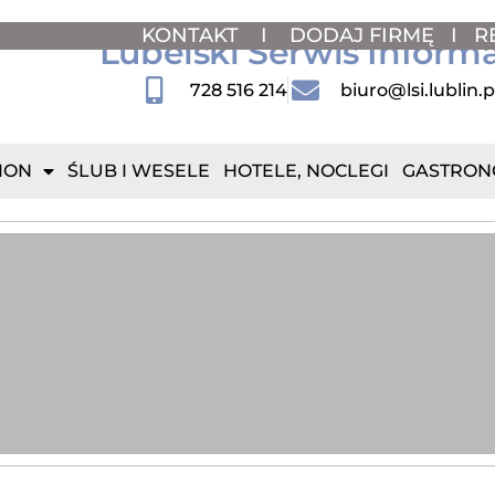
KONTAKT
I
DODAJ FIRMĘ
I
R
Lubelski Serwis Inform
728 516 214
biuro@lsi.lublin.p
ION
ŚLUB I WESELE
HOTELE, NOCLEGI
GASTRON