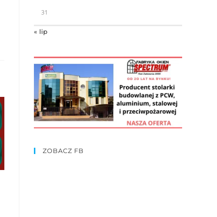
31
« lip
ZOBACZ FB