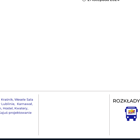
,
Kraśnik
,
Wesele Sala
ROZKŁADY
 Lublinie
,
Karnawał
,
m
,
Hostel, Kwatery
,
ajuś-projektowanie