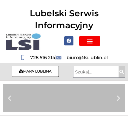
do
treści
Lubelski Serwis
Informacyjny
Poznaj Lublin i region
728 516 214
biuro@lsi.lublin.pl
MAPA LUBLINA