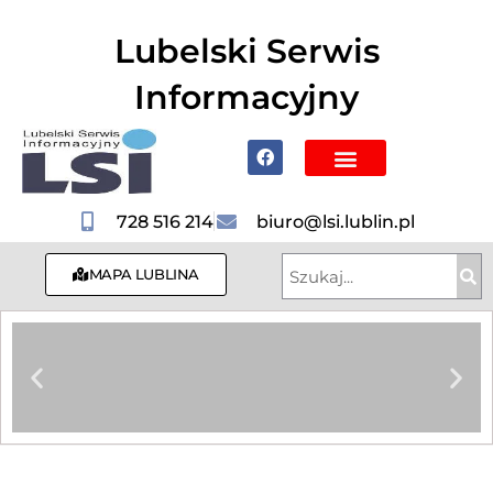
do
treści
Lubelski Serwis
Informacyjny
Poznaj Lublin i region
728 516 214
biuro@lsi.lublin.pl
MAPA LUBLINA