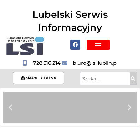
do
treści
Lubelski Serwis
Informacyjny
Poznaj Lublin i region
728 516 214
biuro@lsi.lublin.pl
MAPA LUBLINA